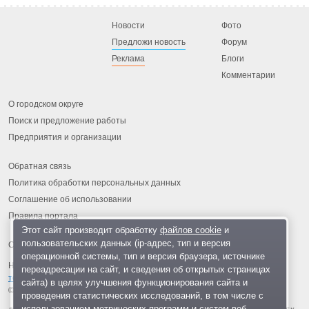
Новости
Фото
Предложи новость
Форум
Реклама
Блоги
Комментарии
О городском округе
Поиск и предложение работы
Предприятия и организации
Обратная связь
Политика обработки персональных данных
Соглашение об использовании
Правила портала
Этот сайт производит обработку
файлов cookie
и
пользовательских данных (ip-адрес, тип и версия
операционной системы, тип и версия браузера, источнике
На информационном ресурсе применяются
рекомендательные
переадресации на сайт, и сведения об открытых страницах
технологии
.
сайта) в целях улучшения функционирования сайта и
© 2013-2026 «ОИНФО»,
сделано в Одинцово
проведения статистических исследований, в том числе с
использованием метрических программ и систем веб-