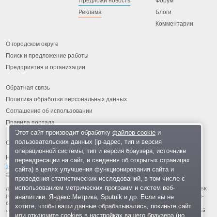
Предложи новость
Форум
Реклама
Блоги
Комментарии
О городском округе
Поиск и предложение работы
Предприятия и организации
Обратная связь
Политика обработки персональных данных
Соглашение об использовании
Правила портала
Этот сайт производит обработку
файлов cookie
и
пользовательских данных (ip-адрес, тип и версия
операционной системы, тип и версия браузера, источнике
На информационном ресурсе применяются
рекомендательные
переадресации на сайт, и сведения об открытых страницах
технологии
.
сайта) в целях улучшения функционирования сайта и
© 2013-2026 «ОИНФО»,
сделано в Одинцово
проведения статистических исследований, в том числе с
использованием метрических программ и систем веб-
Для читателей: В России признаны экстремистскими и запрещены организации ФБК
аналитики: Яндекс.Метрика, Sputnik и др. Если вы не
(Фонд борьбы с коррупцией, признан иноагентом), Штабы Навального, «Национал-
большевистская партия», «Свидетели Иеговы», «Армия воли народа», «Русский
хотите, чтобы ваши данные обрабатывались, покиньте сайт
общенациональный союз», «Движение против нелегальной иммиграции», «Правый
или отключите cookies в настройках вашего браузера (но