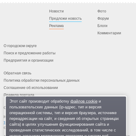
Новости
Фото
Предложи новость
Форум
Реклама
Блоги
Комментарии
О городском округе
Поиск и предложение работы
Предприятия и организации
Обратная связь
Политика обработки персональных данных
Соглашение об использовании
Правила портала
Этот сайт производит обработку
файлов cookie
и
пользовательских данных (ip-адрес, тип и версия
операционной системы, тип и версия браузера, источнике
На информационном ресурсе применяются
рекомендательные
переадресации на сайт, и сведения об открытых страницах
технологии
.
сайта) в целях улучшения функционирования сайта и
© 2013-2026 «ОИНФО»,
сделано в Одинцово
проведения статистических исследований, в том числе с
использованием метрических программ и систем веб-