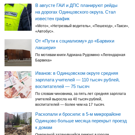
В августе ГАИ и ДПС планируют рейды
на дорогах Одинцовского округа. Стал
известен график
«Мото», «Нетрезвый водитель», «Пешеход», «Такси»,
«Автобус».
От «Пути к социализму» до «Барвихи
лакшери»
По мотивам книги Адриана Рудомино «Легендарная
Барвиха»
Иванов: в Одинцовском округе средняя
зарплата учителей — 110 тысяч рублей,
воспитателей — 75 тысяч
По словам чиновника, за пять лет средняя зарплата
учителей выросла на 40 тысяч рублей,
воспитателей — более чем на 17 тысяч.
Раскопали и бросили: в 5-м микрорайоне
Одинцово больше месяца перекрыт проезд
к домам
Очередной затянувшийся ремонт в городе.