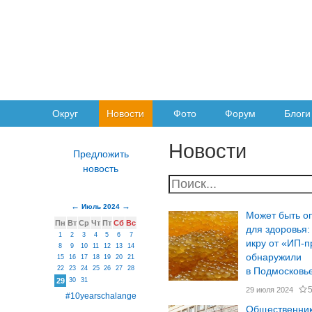
Округ
Новости
Фото
Форум
Блоги
Новости
Июль 2024
Может быть о
Пн
Вт
Ср
Чт
Пт
Сб
Вс
для здоровья
1
2
3
4
5
6
7
икру от «ИП-п
8
9
10
11
12
13
14
обнаружили
15
16
17
18
19
20
21
22
23
24
25
26
27
28
в Подмосковь
29
30
31
29 июля 2024
#10yearschalange
Общественник