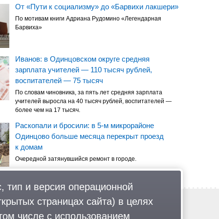
От «Пути к социализму» до «Барвихи лакшери»
По мотивам книги Адриана Рудомино «Легендарная
Барвиха»
Иванов: в Одинцовском округе средняя
зарплата учителей — 110 тысяч рублей,
воспитателей — 75 тысяч
По словам чиновника, за пять лет средняя зарплата
учителей выросла на 40 тысяч рублей, воспитателей —
более чем на 17 тысяч.
Раскопали и бросили: в 5-м микрорайоне
Одинцово больше месяца перекрыт проезд
к домам
Очередной затянувшийся ремонт в городе.
, тип и версия операционной
ткрытых страницах сайта) в целях
Обратная связь
Политика обработки персональных данных
том числе с использованием