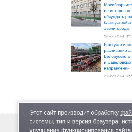
Мособлархите
не интересно
обсуждать рез
благоустройст
Звенигорода
29 июля 2024
В августе изм
расписание э
Белорусского
и Савёловског
направлений
29 июля 2024
Этот сайт производит обработку
фай
системы, тип и версия браузера, ист
Новости
Предложи новость
улучшения функционирования сайта 