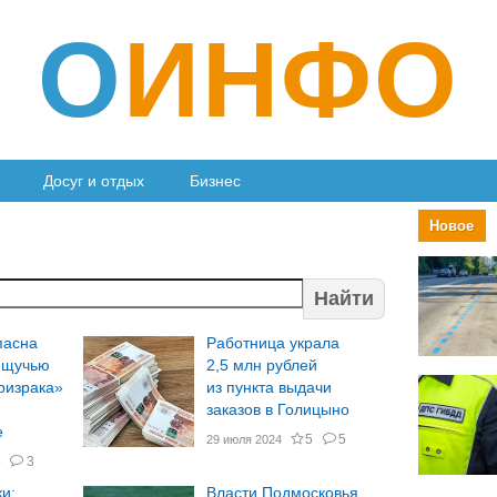
О
ИНФО
Досуг и отдых
Бизнес
Новое
Найти
пасна
Работница украла
: щучью
2,5 млн рублей
ризрака»
из пункта выдачи
заказов в Голицыно
е
5
5
29 июля 2024
5
3
и:
Власти Подмосковья