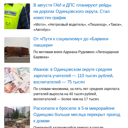
В августе ГАИ и ДПС планируют рейды
на дорогах Одинцовского округа. Стал
известен график
«Мото», «Нетрезвый водитель», «Пешеход», «Такси»,
«Автобус».
От «Пути к социализму» до «Барвихи
лакшери»
По мотивам книги Адриана Рудомино «Легендарная
Барвиха»
Иванов: в Одинцовском округе средняя
зарплата учителей — 110 тысяч рублей,
воспитателей — 75 тысяч
По словам чиновника, за пять лет средняя зарплата
учителей выросла на 40 тысяч рублей,
воспитателей — более чем на 17 тысяч.
Раскопали и бросили: в 5-м микрорайоне
Одинцово больше месяца перекрыт проезд
к домам
Очередной затянувшийся ремонт в городе.