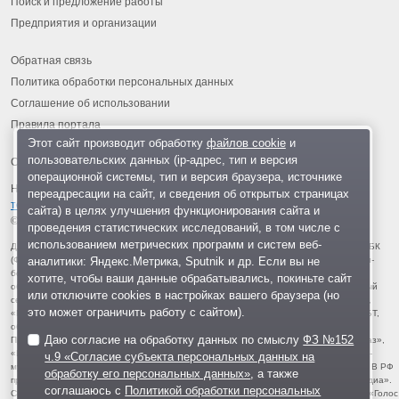
Поиск и предложение работы
Предприятия и организации
Обратная связь
Политика обработки персональных данных
Соглашение об использовании
Правила портала
Этот сайт производит обработку
файлов cookie
и
пользовательских данных (ip-адрес, тип и версия
операционной системы, тип и версия браузера, источнике
На информационном ресурсе применяются
рекомендательные
переадресации на сайт, и сведения об открытых страницах
технологии
.
сайта) в целях улучшения функционирования сайта и
© 2013-2026 «ОИНФО»,
сделано в Одинцово
проведения статистических исследований, в том числе с
использованием метрических программ и систем веб-
Для читателей: В России признаны экстремистскими и запрещены организации ФБК
аналитики: Яндекс.Метрика, Sputnik и др. Если вы не
(Фонд борьбы с коррупцией, признан иноагентом), Штабы Навального, «Национал-
большевистская партия», «Свидетели Иеговы», «Армия воли народа», «Русский
хотите, чтобы ваши данные обрабатывались, покиньте сайт
общенациональный союз», «Движение против нелегальной иммиграции», «Правый
или отключите cookies в настройках вашего браузера (но
сектор», УНА-УНСО, УПА, «Тризуб им. Степана Бандеры», «Мизантропик дивижн»,
это может ограничить работу с сайтом).
«Меджлис крымскотатарского народа», движение «Артподготовка», движение ЛГБТ,
общероссийская политическая партия «Воля», АУЕ, батальоны «Азов» и «Айдар».
Даю согласие на обработку данных по смыслу
ФЗ №152
Признаны террористическими и запрещены: «Движение Талибан», «Имарат Кавказ»,
«Исламское государство» (ИГ, ИГИЛ), Джебхад-ан-Нусра, «АУМ Синрике», «Братья-
ч.9 «Согласие субъекта персональных данных на
мусульмане», «Аль-Каида в странах исламского Магриба», «Сеть», «Колумбайн». В РФ
обработку его персональных данных»
, а также
признана нежелательной деятельность «Открытой России», издания «Проект Медиа».
соглашаюсь с
Политикой обработки персональных
СМИ-иноагентами признаны: телеканал «Дождь», «Медуза», «Важные истории», «Голос