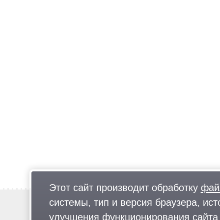
Этот сайт производит обработку
фай
системы, тип и версия браузера, ист
Новости
Предложи новость
улучшения функционирования сайта 