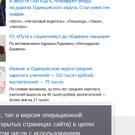
В августе ГАИ и ДПС планируют рейды
на дорогах Одинцовского округа. Стал известен
график
«Мото», «Нетрезвый водитель», «Пешеход», «Такси»,
«Автобус».
От «Пути к социализму» до «Барвихи лакшери»
По мотивам книги Адриана Рудомино «Легендарная
Барвиха».
Иванов: в Одинцовском округе средняя
зарплата учителей — 110 тысяч рублей,
воспитателей — 75 тысяч
По словам чиновника, за пять лет средняя зарплата
учителей выросла на 40 тысяч рублей, воспитателей —
более чем на 17 тысяч.
, тип и версия операционной
ткрытых страницах сайта) в целях
Обратная связь
Политика обработки персональных данных
том числе с использованием