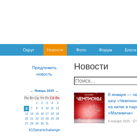
Округ
Новости
Фото
Форум
Блоги
Новости
Январь 2025
8 января — л
Пн
Вт
Ср
Чт
Пт
Сб
Вс
шоу «Чемпио
1
2
3
4
5
на катке в пар
6
7
8
9
10
11
12
«Малевича»
13
14
15
16
17
18
19
20
21
22
23
24
25
26
6 января 2025
27
28
29
30
31
#10yearschalange