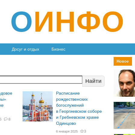
О
ИНФО
Досуг и отдых
Бизнес
Новое
Найти
едовое
Расписание
ны»
рождественских
ке
богослужений
в Георгиевском соборе
и Гребневском храме
5
8
Одинцово
3
6 января 2025