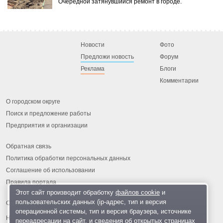
Очередной затянувшийся ремонт в городе.
Новости
Фото
Предложи новость
Форум
Реклама
Блоги
Комментарии
О городском округе
Поиск и предложение работы
Предприятия и организации
Обратная связь
Политика обработки персональных данных
Соглашение об использовании
Правила портала
Этот сайт производит обработку
файлов cookie
и
пользовательских данных (ip-адрес, тип и версия
операционной системы, тип и версия браузера, источнике
На информационном ресурсе применяются
рекомендательные
переадресации на сайт, и сведения об открытых страницах