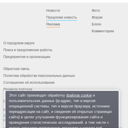
Новости
Фото
Предложи новость
Форум
Реклама
Блоги
Комментарии
О городском округе
Поиск и предложение работы
Предприятия и организации
Обратная связь
Политика обработки персональных данных
Соглашение об использовании
Правила портала
Этот сайт производит обработку
файлов cookie
и
пользовательских данных (ip-адрес, тип и версия
операционной системы, тип и версия браузера, источнике
На информационном ресурсе применяются
рекомендательные
переадресации на сайт, и сведения об открытых страницах
технологии
.
сайта) в целях улучшения функционирования сайта и
© 2013-2026 «ОИНФО»,
сделано в Одинцово
проведения статистических исследований, в том числе с
использованием метрических программ и систем веб-