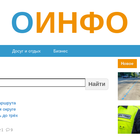
О
ИНФО
Досуг и отдых
Бизнес
Новое
Найти
аршрута
 округе
ь до трёх
1
9