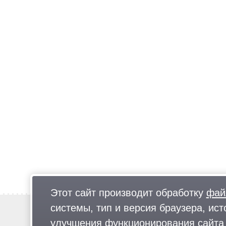
Этот сайт производит обработку
фай
системы, тип и версия браузера, ист
Новости
Предложи новость
улучшения функционирования сайта 