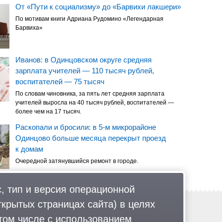
От «Пути к социализму» до «Барвихи лакшери»
По мотивам книги Адриана Рудомино «Легендарная
Барвиха»
Иванов: в Одинцовском округе средняя
зарплата учителей — 110 тысяч рублей,
воспитателей — 75 тысяч
По словам чиновника, за пять лет средняя зарплата
учителей выросла на 40 тысяч рублей, воспитателей —
более чем на 17 тысяч.
Раскопали и бросили: в 5-м микрорайоне
Одинцово больше месяца перекрыт проезд
к домам
Очередной затянувшийся ремонт в городе.
, тип и версия операционной
ткрытых страницах сайта) в целях
Обратная связь
Политика обработки персональных данных
том числе с использованием