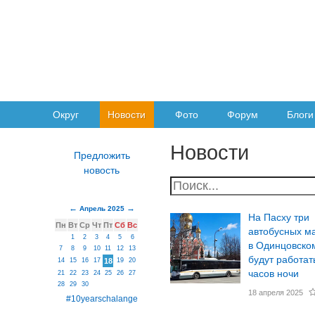
Округ
Новости
Фото
Форум
Блоги
Новости
Апрель 2025
На Пасху три
Пн
Вт
Ср
Чт
Пт
Сб
Вс
автобусных м
1
2
3
4
5
6
в Одинцовском
7
8
9
10
11
12
13
будут работат
14
15
16
17
18
19
20
часов ночи
21
22
23
24
25
26
27
28
29
30
18 апреля 2025
#10yearschalange