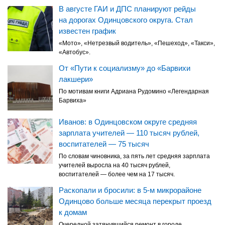
В августе ГАИ и ДПС планируют рейды
на дорогах Одинцовского округа. Стал
известен график
«Мото», «Нетрезвый водитель», «Пешеход», «Такси»,
«Автобус».
От «Пути к социализму» до «Барвихи
лакшери»
По мотивам книги Адриана Рудомино «Легендарная
Барвиха»
Иванов: в Одинцовском округе средняя
зарплата учителей — 110 тысяч рублей,
воспитателей — 75 тысяч
По словам чиновника, за пять лет средняя зарплата
учителей выросла на 40 тысяч рублей,
воспитателей — более чем на 17 тысяч.
Раскопали и бросили: в 5-м микрорайоне
Одинцово больше месяца перекрыт проезд
к домам
Очередной затянувшийся ремонт в городе.