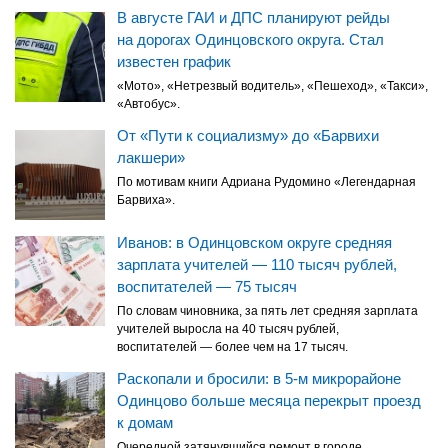
В августе ГАИ и ДПС планируют рейды
на дорогах Одинцовского округа. Стал
известен график
«Мото», «Нетрезвый водитель», «Пешеход», «Такси»,
«Автобус».
От «Пути к социализму» до «Барвихи
лакшери»
По мотивам книги Адриана Рудомино «Легендарная
Барвиха».
Иванов: в Одинцовском округе средняя
зарплата учителей — 110 тысяч рублей,
воспитателей — 75 тысяч
По словам чиновника, за пять лет средняя зарплата
учителей выросла на 40 тысяч рублей,
воспитателей — более чем на 17 тысяч.
Раскопали и бросили: в 5-м микрорайоне
Одинцово больше месяца перекрыт проезд
к домам
Очередной затянувшийся ремонт в городе.