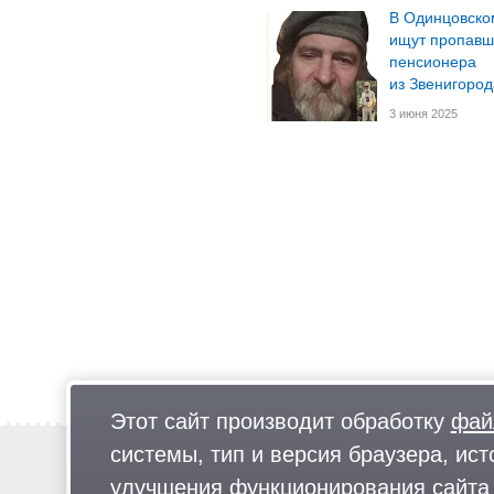
В Одинцовско
ищут пропавш
пенсионера
из Звенигород
3 июня 2025
Этот сайт производит обработку
фай
системы, тип и версия браузера, ист
Новости
Предложи новость
улучшения функционирования сайта 