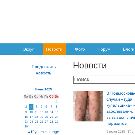
Округ
Новости
Фото
Форум
Блоги
Новости
Июнь 2025
В Подмосковь
Пн
Вт
Ср
Чт
Пт
Сб
Вс
случаи «зуда
1
купальщика»
2
3
4
5
6
7
8
заболевания, 
9
10
11
12
13
14
15
вызывают лич
16
17
18
19
20
21
22
23
24
25
26
27
28
29
паразитов
30
5
3 июня 2025
#10yearschalange