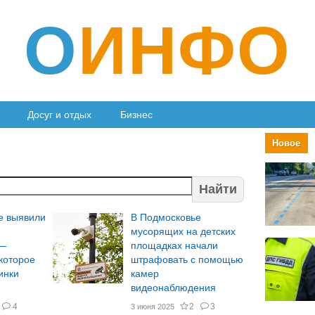
О
ИНФО
Досуг и отдых
Бизнес
Новое
Найти
е выявили
В Подмосковье
мусорящих на детских
 —
площадках начали
которое
штрафовать с помощью
инки
камер
видеонаблюдения
4
2
3
3 июня 2025