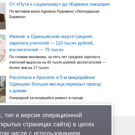
От «Пути к социализму» до «Барвихи лакшери»
По мотивам книги Адриана Рудомино «Легендарная
Барвиха»
Иванов: в Одинцовском округе средняя
зарплата учителей — 110 тысяч рублей,
воспитателей — 75 тысяч
По словам чиновника, за пять лет средняя зарплата
учителей выросла на 40 тысяч рублей, воспитателей —
более чем на 17 тысяч.
Раскопали и бросили: в 5-м микрорайоне
Одинцово больше месяца перекрыт проезд
к домам
Очередной затянувшийся ремонт в городе.
, тип и версия операционной
ткрытых страницах сайта) в целях
Обратная связь
Политика обработки персональных данных
том числе с использованием