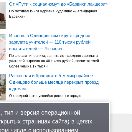
От «Пути к социализму» до «Барвихи лакшери»
По мотивам книги Адриана Рудомино «Легендарная
Барвиха»
Иванов: в Одинцовском округе средняя
зарплата учителей — 110 тысяч рублей,
воспитателей — 75 тысяч
По словам чиновника, за пять лет средняя зарплата
учителей выросла на 40 тысяч рублей, воспитателей —
более чем на 17 тысяч.
Раскопали и бросили: в 5-м микрорайоне
Одинцово больше месяца перекрыт проезд
к домам
Очередной затянувшийся ремонт в городе.
, тип и версия операционной
ткрытых страницах сайта) в целях
Обратная связь
Политика обработки персональных данных
том числе с использованием