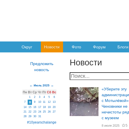
Округ
Новости
Фото
Форум
Блоги
Новости
Июль 2025
«Уберите эту
Пн
Вт
Ср
Чт
Пт
Сб
Вс
администраци
1
2
3
4
5
6
с Мотылёвой»
7
8
9
10
11
12
13
Чиновники не
14
15
16
17
18
19
20
нечистоты ря
21
22
23
24
25
26
27
28
29
30
31
с музеем
#10yearschalange
5
8 июля 2025