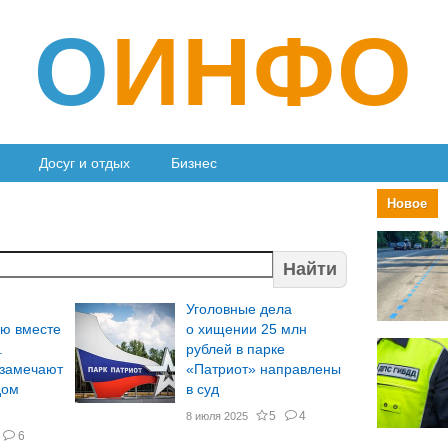
О
ИНФО
Досуг и отдых
Бизнес
Новое
Найти
Уголовные дела
ю вместе
о хищении 25 млн
.
рублей в парке
 замечают
«Патриот» направлены
дом
в суд
5
4
8 июля 2025
6