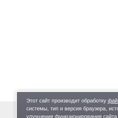
Этот сайт производит обработку
фай
системы, тип и версия браузера, ист
Новости
Предложи новость
улучшения функционирования сайта 