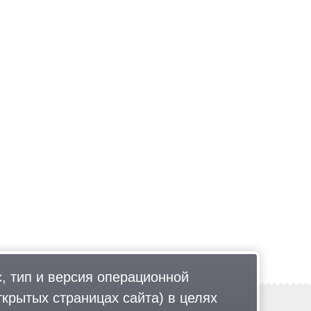
, тип и версия операционной
ткрытых страницах сайта) в целях
Обратная связь