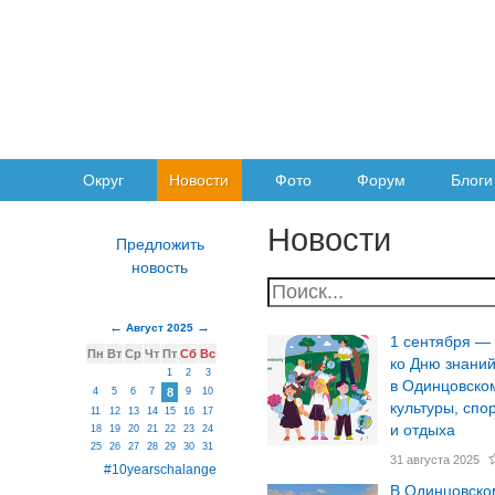
Округ
Новости
Фото
Форум
Блоги
Новости
Август 2025
1 сентября —
Пн
Вт
Ср
Чт
Пт
Сб
Вс
ко Дню знани
1
2
3
в Одинцовско
4
5
6
7
8
9
10
культуры, спо
11
12
13
14
15
16
17
и отдыха
18
19
20
21
22
23
24
25
26
27
28
29
30
31
31 августа 2025
#10yearschalange
В Одинцовско