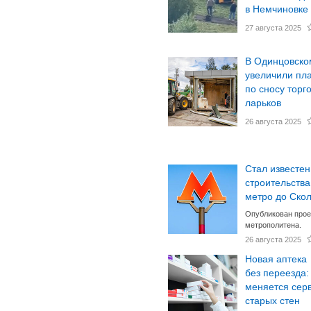
в Немчиновке
27 августа 2025
В Одинцовско
увеличили пл
по сносу торг
ларьков
26 августа 2025
Стал известен
строительства
метро до Ско
Опубликован прое
метрополитена.
26 августа 2025
Новая аптека
без переезда:
меняется серв
старых стен