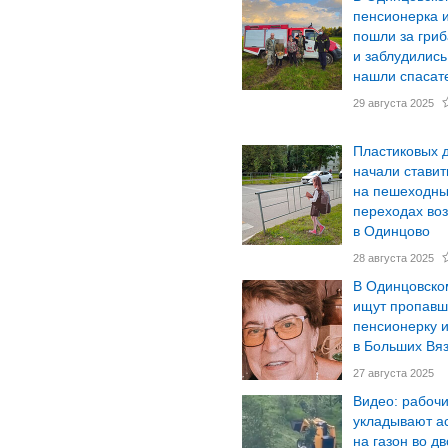
пенсионерка 
пошли за гриб
и заблудились
нашли спасат
29 августа 2025
Пластиковых 
начали ставит
на пешеходн
переходах во
в Одинцово
28 августа 2025
В Одинцовско
ищут пропав
пенсионерку 
в Больших Вя
27 августа 2025
Видео: рабоч
укладывают а
на газон во д