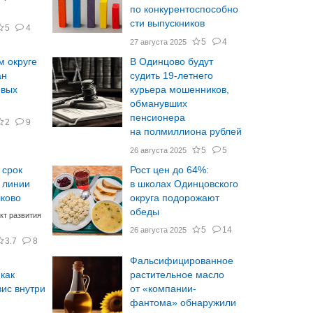
по конкурентоспособно
сти выпускников
5
4
5
4
27 августа 2025
м округе
В Одинцово будут
ан
судить 19-летнего
овых
курьера мошенников,
обманувших
пенсионера
2
9
на полмиллиона рублей
5
5
26 августа 2025
 срок
Рост цен до 64%:
 линии
в школах Одинцовского
лково
округа подорожают
обеды
кт развития
5
14
26 августа 2025
3.7
8
Фальсифицированное
 как
растительное масло
ис внутри
от «компании-
фантома» обнаружили