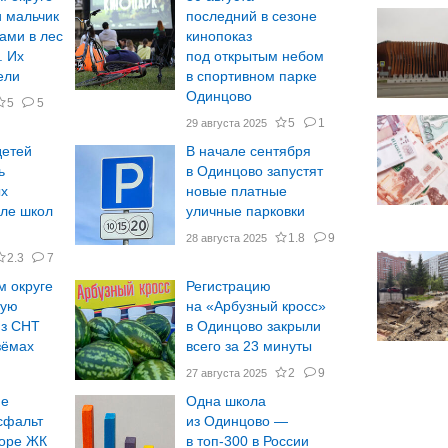
и мальчик
последний в сезоне
ами в лес
кинопоказ
. Их
под открытым небом
ели
в спортивном парке
Одинцово
5
5
5
1
29 августа 2025
детей
В начале сентября
ь
в Одинцово запустят
ых
новые платные
зле школ
уличные парковки
1.8
9
28 августа 2025
2.3
7
м округе
Регистрацию
шую
на «Арбузный кросс»
из СНТ
в Одинцово закрыли
зёмах
всего за 23 минуты
2
9
27 августа 2025
ие
Одна школа
сфальт
из Одинцово —
воре ЖК
в топ-300 в России