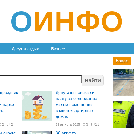
О
ИНФО
Досуг и отдых
Бизнес
Новое
Найти
 праздник
Депутаты повысили
й
плату за содержание
м парке
жилых помещений
рта
в многоквартирных
домах
2
2
3
11
29 августа 2025
м округе
30 августа —