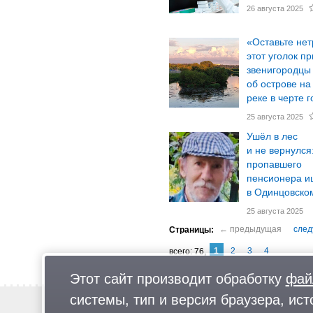
26 августа 2025
«Оставьте не
этот уголок п
звенигородцы
об острове на
реке в черте 
25 августа 2025
Ушёл в лес
и не вернулся
пропавшего
пенсионера и
в Одинцовском
25 августа 2025
1
2
3
4
76
Этот сайт производит обработку
фай
системы, тип и версия браузера, ист
Новости