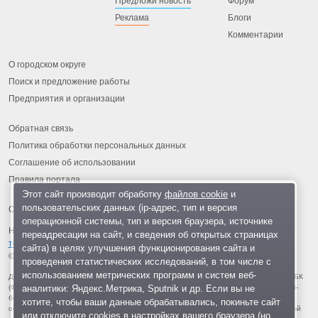
Предложи новость
Форум
Реклама
Блоги
Комментарии
О городском округе
Поиск и предложение работы
Предприятия и организации
Обратная связь
Политика обработки персональных данных
Соглашение об использовании
Правила портала
Этот сайт производит обработку
файлов cookie
и
пользовательских данных (ip-адрес, тип и версия
операционной системы, тип и версия браузера, источнике
На информационном ресурсе применяются
рекомендательные
переадресации на сайт, и сведения об открытых страницах
технологии
.
сайта) в целях улучшения функционирования сайта и
© 2013-2026 «ОИНФО»,
сделано в Одинцово
проведения статистических исследований, в том числе с
использованием метрических программ и систем веб-
Для читателей: В России признаны экстремистскими и запрещены организации ФБК
аналитики: Яндекс.Метрика, Sputnik и др. Если вы не
(Фонд борьбы с коррупцией, признан иноагентом), Штабы Навального, «Национал-
большевистская партия», «Свидетели Иеговы», «Армия воли народа», «Русский
хотите, чтобы ваши данные обрабатывались, покиньте сайт
общенациональный союз», «Движение против нелегальной иммиграции», «Правый
или отключите cookies в настройках вашего браузера (но