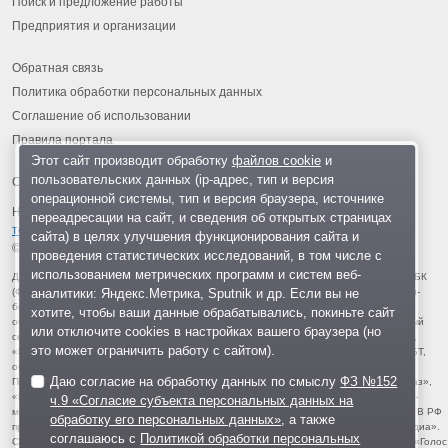
Поиск и предложение работы
Предприятия и организации
Обратная связь
Политика обработки персональных данных
Соглашение об использовании
Правила портала
Этот сайт производит обработку
файлов cookie
и
пользовательских данных (ip-адрес, тип и версия
операционной системы, тип и версия браузера, источнике
На информационном ресурсе применяются
рекомендательные
переадресации на сайт, и сведения об открытых страницах
технологии
.
сайта) в целях улучшения функционирования сайта и
© 2013-2026 «ОИНФО»,
сделано в Одинцово
проведения статистических исследований, в том числе с
использованием метрических программ и систем веб-
Для читателей: В России признаны экстремистскими и запрещены организации ФБК
аналитики: Яндекс.Метрика, Sputnik и др. Если вы не
(Фонд борьбы с коррупцией, признан иноагентом), Штабы Навального, «Национал-
большевистская партия», «Свидетели Иеговы», «Армия воли народа», «Русский
хотите, чтобы ваши данные обрабатывались, покиньте сайт
общенациональный союз», «Движение против нелегальной иммиграции», «Правый
или отключите cookies в настройках вашего браузера (но
сектор», УНА-УНСО, УПА, «Тризуб им. Степана Бандеры», «Мизантропик дивижн»,
это может ограничить работу с сайтом).
«Меджлис крымскотатарского народа», движение «Артподготовка», движение ЛГБТ,
общероссийская политическая партия «Воля», АУЕ, батальоны «Азов» и «Айдар».
Даю согласие на обработку данных по смыслу
ФЗ №152
Признаны террористическими и запрещены: «Движение Талибан», «Имарат Кавказ»,
«Исламское государство» (ИГ, ИГИЛ), Джебхад-ан-Нусра, «АУМ Синрике», «Братья-
ч.9 «Согласие субъекта персональных данных на
мусульмане», «Аль-Каида в странах исламского Магриба», «Сеть», «Колумбайн». В РФ
обработку его персональных данных»
, а также
признана нежелательной деятельность «Открытой России», издания «Проект Медиа».
соглашаюсь с
Политикой обработки персональных
СМИ-иноагентами признаны: телеканал «Дождь», «Медуза», «Важные истории», «Голос