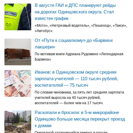
В августе ГАИ и ДПС планируют рейды
на дорогах Одинцовского округа. Стал
известен график
«Мото», «Нетрезвый водитель», «Пешеход», «Такси»,
«Автобус».
От «Пути к социализму» до «Барвихи
лакшери»
По мотивам книги Адриана Рудомино «Легендарная
Барвиха»
Иванов: в Одинцовском округе средняя
зарплата учителей — 110 тысяч рублей,
воспитателей — 75 тысяч
По словам чиновника, за пять лет средняя зарплата
учителей выросла на 40 тысяч рублей,
воспитателей — более чем на 17 тысяч.
Раскопали и бросили: в 5-м микрорайоне
Одинцово больше месяца перекрыт проезд
к домам
Очередной затянувшийся ремонт в городе.