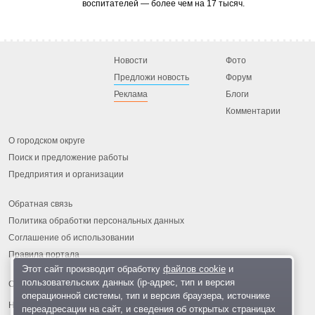
воспитателей — более чем на 17 тысяч.
Новости
Фото
Предложи новость
Форум
Реклама
Блоги
Комментарии
О городском округе
Поиск и предложение работы
Предприятия и организации
Обратная связь
Политика обработки персональных данных
Соглашение об использовании
Правила портала
Этот сайт производит обработку
файлов cookie
и
пользовательских данных (ip-адрес, тип и версия
операционной системы, тип и версия браузера, источнике
На информационном ресурсе применяются
рекомендательные
переадресации на сайт, и сведения об открытых страницах