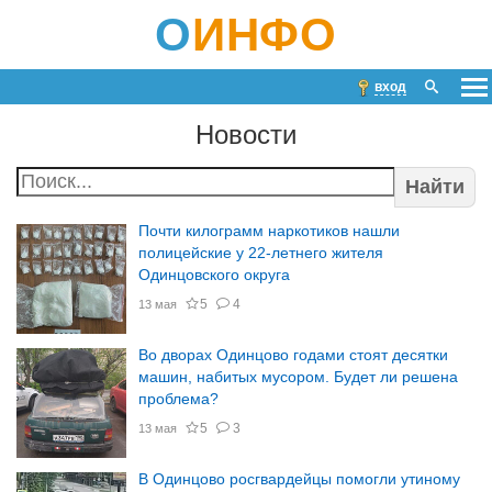
О
ИНФО
вход
Новости
Найти
Почти килограмм наркотиков нашли
полицейские у 22-летнего жителя
Одинцовского округа
5
4
13 мая
Во дворах Одинцово годами стоят десятки
машин, набитых мусором. Будет ли решена
проблема?
5
3
13 мая
В Одинцово росгвардейцы помогли утиному