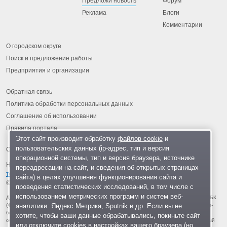
Предложи новость
Форум
Реклама
Блоги
Комментарии
О городском округе
Поиск и предложение работы
Предприятия и организации
Обратная связь
Политика обработки персональных данных
Соглашение об использовании
Правила портала
Этот сайт производит обработку
файлов cookie
и
пользовательских данных (ip-адрес, тип и версия
операционной системы, тип и версия браузера, источнике
На информационном ресурсе применяются
рекомендательные
переадресации на сайт, и сведения об открытых страницах
технологии
.
сайта) в целях улучшения функционирования сайта и
© 2013-2026 «ОИНФО»,
сделано в Одинцово
проведения статистических исследований, в том числе с
использованием метрических программ и систем веб-
Для читателей: В России признаны экстремистскими и запрещены организации ФБК
аналитики: Яндекс.Метрика, Sputnik и др. Если вы не
(Фонд борьбы с коррупцией, признан иноагентом), Штабы Навального, «Национал-
большевистская партия», «Свидетели Иеговы», «Армия воли народа», «Русский
хотите, чтобы ваши данные обрабатывались, покиньте сайт
общенациональный союз», «Движение против нелегальной иммиграции», «Правый
или отключите cookies в настройках вашего браузера (но