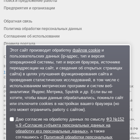
Поиск и предложение работы
Предприятия и организации
Обратная связь
Политика обработки персональных данных
Соглашение об использовании
Правила портала
Этот сайт производит обработку
файлов cookie
и
пользовательских данных (ip-адрес, тип и версия
операционной системы, тип и версия браузера, источнике
На информационном ресурсе применяются
рекомендательные
переадресации на сайт, и сведения об открытых страницах
технологии
.
сайта) в целях улучшения функционирования сайта и
© 2013-2026 «ОИНФО»,
сделано в Одинцово
проведения статистических исследований, в том числе с
использованием метрических программ и систем веб-
Для читателей: В России признаны экстремистскими и запрещены организации ФБК
аналитики: Яндекс.Метрика, Sputnik и др. Если вы не
(Фонд борьбы с коррупцией, признан иноагентом), Штабы Навального, «Национал-
большевистская партия», «Свидетели Иеговы», «Армия воли народа», «Русский
хотите, чтобы ваши данные обрабатывались, покиньте сайт
общенациональный союз», «Движение против нелегальной иммиграции», «Правый
или отключите cookies в настройках вашего браузера (но
сектор», УНА-УНСО, УПА, «Тризуб им. Степана Бандеры», «Мизантропик дивижн»,
это может ограничить работу с сайтом).
«Меджлис крымскотатарского народа», движение «Артподготовка», движение ЛГБТ,
общероссийская политическая партия «Воля», АУЕ, батальоны «Азов» и «Айдар».
Даю согласие на обработку данных по смыслу
ФЗ №152
Признаны террористическими и запрещены: «Движение Талибан», «Имарат Кавказ»,
«Исламское государство» (ИГ, ИГИЛ), Джебхад-ан-Нусра, «АУМ Синрике», «Братья-
ч.9 «Согласие субъекта персональных данных на
мусульмане», «Аль-Каида в странах исламского Магриба», «Сеть», «Колумбайн». В РФ
обработку его персональных данных»
, а также
признана нежелательной деятельность «Открытой России», издания «Проект Медиа».
соглашаюсь с
Политикой обработки персональных
СМИ-иноагентами признаны: телеканал «Дождь», «Медуза», «Важные истории», «Голос