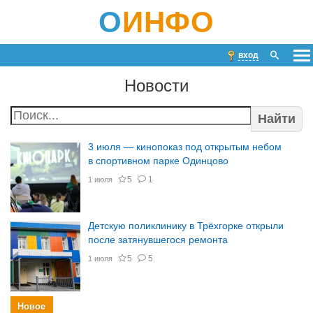
О
ИНФО
вход
Новости
Найти
3 июля — кинопоказ под открытым небом
в спортивном парке Одинцово
5
1
1 июля
Детскую поликлинику в Трёхгорке открыли
после затянувшегося ремонта
5
5
1 июля
Новое