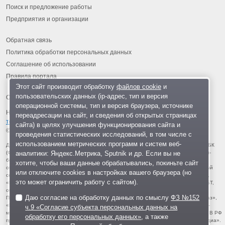
Поиск и предложение работы
Предприятия и организации
Обратная связь
Политика обработки персональных данных
Соглашение об использовании
Правила портала
Этот сайт производит обработку
файлов cookie
и
пользовательских данных (ip-адрес, тип и версия
операционной системы, тип и версия браузера, источнике
На информационном ресурсе применяются
рекомендательные
переадресации на сайт, и сведения об открытых страницах
технологии
.
сайта) в целях улучшения функционирования сайта и
© 2013-2026 «ОИНФО»,
сделано в Одинцово
проведения статистических исследований, в том числе с
использованием метрических программ и систем веб-
Для читателей: В России признаны экстремистскими и запрещены организации ФБК
аналитики: Яндекс.Метрика, Sputnik и др. Если вы не
(Фонд борьбы с коррупцией, признан иноагентом), Штабы Навального, «Национал-
большевистская партия», «Свидетели Иеговы», «Армия воли народа», «Русский
хотите, чтобы ваши данные обрабатывались, покиньте сайт
общенациональный союз», «Движение против нелегальной иммиграции», «Правый
или отключите cookies в настройках вашего браузера (но
сектор», УНА-УНСО, УПА, «Тризуб им. Степана Бандеры», «Мизантропик дивижн»,
это может ограничить работу с сайтом).
«Меджлис крымскотатарского народа», движение «Артподготовка», движение ЛГБТ,
общероссийская политическая партия «Воля», АУЕ, батальоны «Азов» и «Айдар».
Даю согласие на обработку данных по смыслу
ФЗ №152
Признаны террористическими и запрещены: «Движение Талибан», «Имарат Кавказ»,
«Исламское государство» (ИГ, ИГИЛ), Джебхад-ан-Нусра, «АУМ Синрике», «Братья-
ч.9 «Согласие субъекта персональных данных на
мусульмане», «Аль-Каида в странах исламского Магриба», «Сеть», «Колумбайн». В РФ
обработку его персональных данных»
, а также
признана нежелательной деятельность «Открытой России», издания «Проект Медиа».