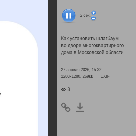
2
сек.
Как установить шлагбаум
во дворе многоквартирного
дома в Московской области
27 апреля 2026, 15:32
1280x1280, 269kb
EXIF
8