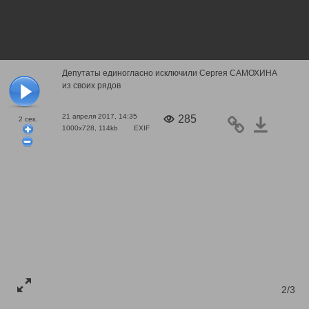
Депутаты единогласно исключили Сергея САМОХИНА
из своих рядов
21 апреля 2017, 14:35
285
2
сек.
1000x728, 114kb
EXIF
2/3