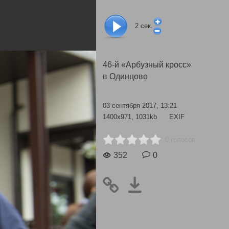
2
сек.
46-й «Арбузный кросс»
в Одинцово
03 сентября 2017, 13:21
1400x971, 1031kb
EXIF
0 голосов
352
0