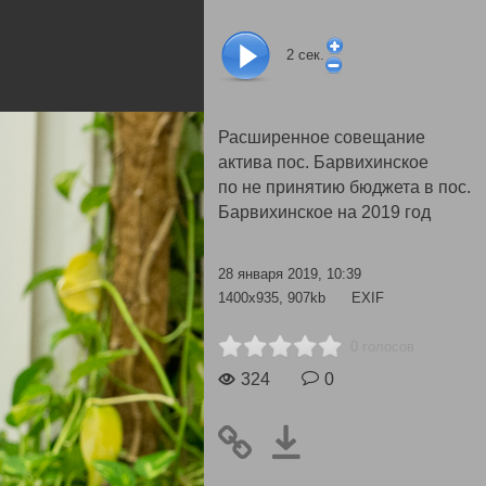
2
сек.
Расширенное совещание
актива пос. Барвихинское
по не принятию бюджета в пос.
Барвихинское на 2019 год
28 января 2019, 10:39
1400x935, 907kb
EXIF
0 голосов
324
0