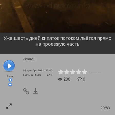
Уже шесть дней кипяток потоком льётся прямо
на проезжую часть
Декабрь
07 декабря 2021, 22:40
0 голосов
630x783, 58kb
EXIF
2
сек.
208
0
20/83