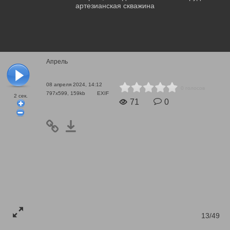
артезианская скважина
Апрель
08 апреля 2024, 14:12
0 голосов
797x599, 159kb
EXIF
2
сек.
71
0
13/49