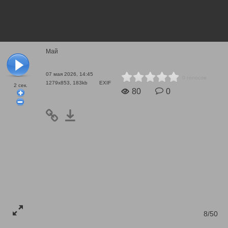
Май
07 мая 2026, 14:45
0 голосов
1279x853, 183kb
EXIF
2
сек.
80
0
8/50