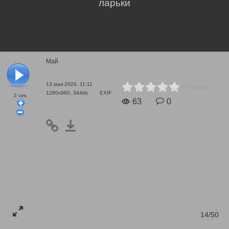
ларьки
Май
13 мая 2026, 11:11
0 голосов
1280x960, 344kb
EXIF
2
сек.
63
0
14/50