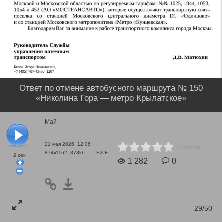
Ответ по отмене автобусного маршрута № 150
«Николина Гора — метро Крылатское»
Май
21 мая 2026, 12:06
0 голосов
874x1162, 878kb
EXIF
2
сек.
1 282
0
29/50