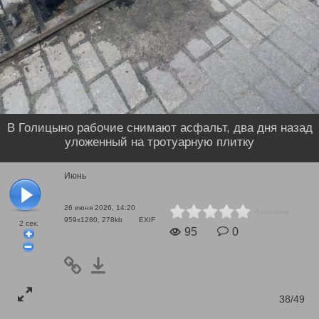
В Голицыно рабочие снимают асфальт, два дня назад
уложенный на тротуарную плитку
Июнь
26 июня 2026, 14:20
0 голосов
959x1280, 278kb
EXIF
2
сек.
95
0
38/49