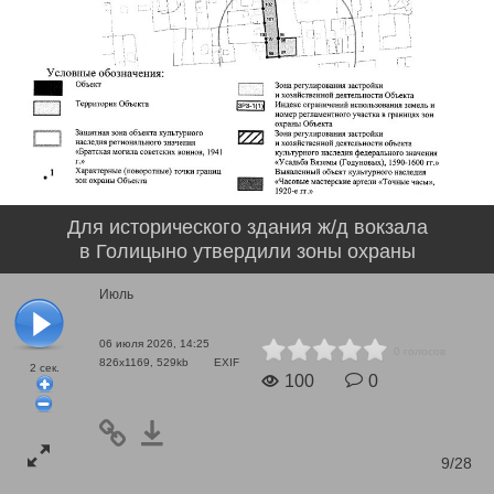
Для исторического здания ж/д вокзала
в Голицыно утвердили зоны охраны
Июль
06 июля 2026, 14:25
0 голосов
826x1169, 529kb
EXIF
2
сек.
100
0
9/28