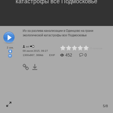
катастрофы все Подмосковье
Из-за разлива канализации в Одинцово на грани
экологической катастрофы все Подмосковье
svi
2
сек.
0 голосов
09 июля 2015, 09:27
452
0
1300x867, 369kb
EXIF
5/8