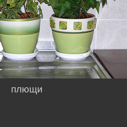
плющи