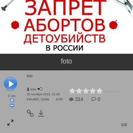
foto
foto
tolia
0 голосов
30 октября 2013, 21:05
2
сек.
314
0
636x885, 316kb
EXIF
6/8