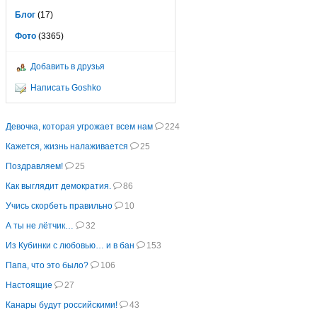
Блог
(17)
Фото
(3365)
Добавить в друзья
Написать Goshko
Девочка, которая угрожает всем нам
224
Кажется, жизнь налаживается
25
Поздравляем!
25
Как выглядит демократия.
86
Учись скорбеть правильно
10
А ты не лётчик…
32
Из Кубинки с любовью… и в бан
153
Папа, что это было?
106
Настоящие
27
Канары будут российскими!
43