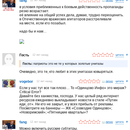
fang
12 лет назад
лично
#
в условия приближенных к боевым действенность пропаганды
резко возрастает.
её влияние на общий успех дела, думаю, трудно переоценить.
в Отечественную вражеских агитаторов расстреливали
на месте, если кто позабыл.
надо бы и нам…
Гость
12 лет назад
#
Гость:
патриоты это не те у которых золотые унитазы
Очевидно, это те, кто любит в этих унитазах ковыряться.
vogebor
12 лет назад
лично
#
Если у нас тут все так плохо… То «Одинцово Инфо» это мираж?
Critical Error?
Давайте без ханжества, господа. У нас целый ряд интернет
ресурсов ежедневно выкладывают новости в стиле «Путин
иди_от». Ни кто не закрыт, и у всех прибыль от рекламы.
Посмотрите на баннеры — ЖК «Созвездие Одинцово»;
«Новорижский»; «Пятницкие кварталы»?
fang
12 лет назад
лично
#
Можно включить русские субтитры.