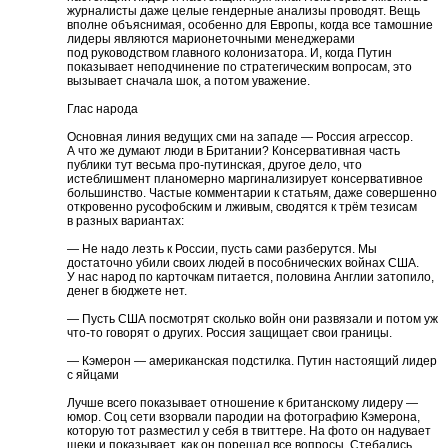
журналисты даже целые гендерные анализы проводят. Вещь
вполне объяснимая, особенно для Европы, когда все тамошние
лидеры являются марионеточными менеджерами
под руководством главного колонизатора. И, когда Путин
показывает неподчинение по стратегическим вопросам, это
вызывает сначала шок, а потом уважение.
Глас народа
Основная линия ведущих сми на западе — Россия агрессор.
А что же думают люди в Британии? Консервативная часть
публики тут весьма про-путинская, другое дело, что
истеблишмент планомерно маргинализирует консервативное
большинство. Частые комментарии к статьям, даже совершенно
откровенно русофобским и лживым, сводятся к трём тезисам
в разных вариантах:
— Не надо лезть к России, пусть сами разберутся. Мы
достаточно убили своих людей в пособнических войнах США.
У нас народ по карточкам питается, половина Англии затопило,
денег в бюджете нет.
— Пусть США посмотрят сколько войн они развязали и потом уж
что-то говорят о других. Россия защищает свои границы.
— Кэмерон — американская подстилка. Путин настоящий лидер
с яйцами
Лучше всего показывает отношение к британскому лидеру —
юмор. Соц сети взорвали пародии на фотографию Кэмерона,
которую тот разместил у себя в твиттере. На фото он надувает
щеки и показывает, как он порешал все вопросы. Стебались