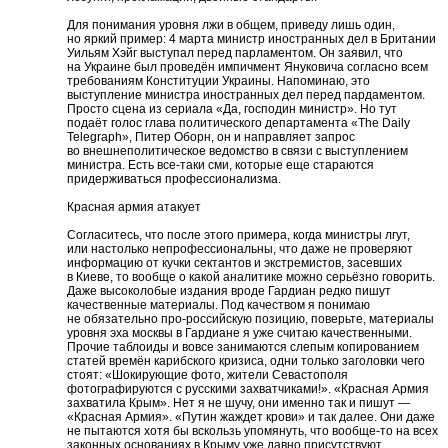
Для понимания уровня лжи в общем, приведу лишь один,
но яркий пример: 4 марта министр иностранных дел в Британии
Уильям Хэйг выступал перед парламентом. Он заявил, что
на Украине был проведён импичмент Януковича согласно всем
требованиям Конституции Украины. Напоминаю, это
выступление министра иностранных дел перед пардаментом.
Просто сцена из сериала «Да, господин министр». Но тут
подаёт голос глава политического департамента «The Daily
Telegraph», Питер Оборн, он и направляет запрос
во внешнеполитическое ведомство в связи с выступлением
министра. Есть все-таки сми, которые еще стараются
придерживаться профессионализма.
Красная армия атакует
Согласитесь, что после этого примера, когда министры лгут,
или настолько непрофессиональны, что даже не проверяют
информацию от кучки сектантов и экстремистов, засевших
в Киеве, то вообще о какой аналитике можно серьёзно говорить.
Даже высоколобые издания вроде Гардиан редко пишут
качественные материалы. Под качеством я понимаю
не обязательно про-российскую позицию, поверьте, материалы
уровня эха москвы в Гардиане я уже считаю качественными.
Прочие таблоиды и вовсе занимаются слепым копированием
статей времён карибского кризиса, одни только заголовки чего
стоят: «Шокирующие фото, жители Севастополя
фотографируются с русскими захватчиками!». «Красная Армия
захватила Крым». Нет я не шучу, они именно так и пишут —
«Красная Армия». «Путин жаждет крови» и так далее. Они даже
не пытаются хотя бы вскользь упомянуть, что вообще-то на всех
законных основаниях в Крыму уже давно присутствуют