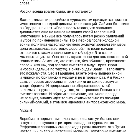
слова.
Россия всегда врагом была, им и останется
Даже ярким анти-российским журналистам приходится признать
импотенцию западной дипломатии и санкций. Саймон Дженкинс
в «Гардиан» пишет: «Реальность такова, что западная
дипломатия еще не нашла названия своей теперешней
импотенции. Раньше всё получалось путем резких заявлений
и угроз по применению силы. Но в период после холодной
войны политики настолько неумело эксплуатировали эти меры,
цена оказывалась настолько дорогой, что враги начали
относится к таким заявлениям как к блефу.» Это все лишь
маленькая цитата. Она очень характерная для англосаксонской
геополитики. Заметьте, что открыто, без обиняков, произносят
слово «ВРАГИ», под врагами имеется в виду Сирия, Иран
и Россия (дальше по тексту). Понятно, да? Враги… запомните
это пожалуйста. Это в Гардиане, газете очень выдержанной
и мирной по британским меркам и не в первый раз. А в России
самые первые агрессоры и противники до сих пор зовутся
«партнёрами». И прогрессивная общественность всё
заламывает руки по поводу того, что страшная Россия всех
считает врагами. И обратите внимание, как никого правда
не волнует, анализ идёт только исключительно из позиции
сильный-слабый, в этом вся идеология англосаксонского мира.
Мужык!
Вернёмся к первичным половым признакам, уж больно они
выпукло проступают в риторике западных журналистов.
Рефреном в западных сми проходят размышления, что Путин —
настоящий лидер и настоящий мужчина. Некоторые именитые