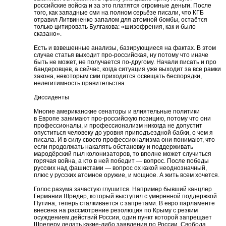
российские войска и за это платятся огромные деньги. После
того, как западные сми на полном серьёзе писали, что КГБ
отравил Литвиненко запалом для атомной бомбы, остаётся
только цитировать Булгакова: «шизофрения, как и было
сказано».
Есть и взвешенные анализы, базирующиеся на фактах. В этом
случае статья выходит про-российская, ну потому что иначе
быть не может, не получается по-другому. Начали писать и про
бандеровцев, а сейчас, когда ситуация уже выходит за все рамки
закона, некоторым сми приходится освещать беспорядки,
нелегитимность правительства.
Диссиденты
Многие американские сенаторы и влиятельные политики
в Европе занимают про-российскую позицию, потому что они
профессионалы, и профессионализм никогда не допустит
опуститься человеку до уровня приподъездной бабки, о чем я
писала. И в силу своего профессионализма они понимают, что
если продолжать накалять обстановку и поддерживать
мародёрский пыл колонизаторов, то вполне может случиться
горячая война, а кто в ней победит — вопрос. После победы
русских над фашистами — вопрос ох какой неоднозначный,
плюс у русских атомное оружие, и мощное. А жить всем хочется.
Голос разума зачастую глушится. Например бывший канцлер
Германии Шредер, который выступил с умеренной поддержкой
Путина, теперь сталкивается с запретами. В евро парламенте
внесена на рассмотрение резолюция по Крыму с резким
осуждением действий России, один пункт которой запрещает
Шредеру делать какие-либо заявления по России. Свобода