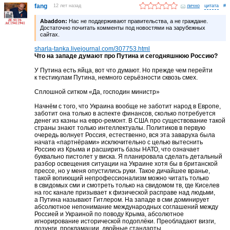
fang
12 лет назад
лично
#
Abaddon:
Нас не поддерживают правительства, а не граждане.
Достаточно почитать комменты под новостями на зарубежных
сайтах.
sharla-tanka.livejournal.com/307753.html
Что на западе думают про Путина и сегодняшнюю Россию?
У Путина есть яйца, вот что думают. Но прежде чем перейти
к тестикулам Путина, немного серьёзности сквозь смех.
Сплошной ситком «Да, господин министр»
Начнём с того, что Украина вообще не заботит народ в Европе,
заботит она только в аспекте финансов, сколько потребуется
денег из казны на евро-ремонт. В США про существование такой
страны знают только интеллектуалы. Политиков в первую
очередь волнует Россия, естественно, вся эта заваруха была
начата «партнёрами» исключительно с целью вытеснить
Россию из Крыма и расширить базы НАТО, что означает
буквально пистолет у виска. Я планировала сделать детальный
разбор освещения ситуации на Украине хотя бы в британской
прессе, но у меня опустились руки. Такое дичайшее вранье,
такой вопиющий непрофессионализм можно читать только
в свидомых сми и смотреть только на свидомом тв, где Киселев
на гос канале призывает к физической расправе над людьми,
а Путина называют Гитлером. На западе в сми доминирует
абсолютное непонимание международных соглашений между
Россией и Украиной по поводу Крыма, абсолютное
игнорирование исторической подоплёки. Преобладают визги,
лозунги, прокламации, двойные стандарты.