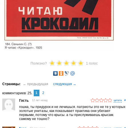
Полезно?
1 голос
1
2
комментариев
25
Гость
12 лет назад
#
гошка, ты придурок и не лечишься. патриоты это не те у которых
золотые унитазы, как показывает практика они убегают
первыми, потому что крысы. а ты прислуживаешь крысам.
самому не тошно?