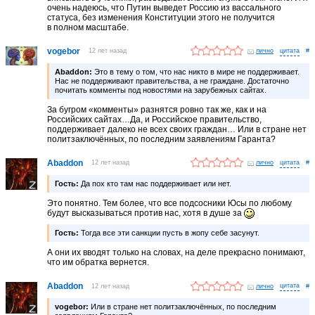
очень надеюсь, что Путин выведет Россию из вассального
статуса, без изменения Конституции этого не получится
в полном масштабе.
vogebor
12 лет назад
лично
#
Abaddon:
Это в тему о том, что нас никто в мире не поддерживает.
Нас не поддерживают правительства, а не граждане. Достаточно
почитать комменты под новостями на зарубежных сайтах.
За бугром «комменты» разнятся ровно так же, как и на
Российских сайтах…Да, и Российское правительство,
поддерживает далеко не всех своих граждан… Или в стране нет
политзаключённых, по последним заявлениям Гаранта?
Abaddon
12 лет назад
лично
#
Гость:
Да пох кто там нас поддерживает или нет.
Это понятно. Тем более, что все подсосники Юсы по любому
будут высказываться против нас, хотя в душе за
Гость:
Тогда все эти санкции пусть в жопу себе засунут.
А они их вводят только на словах, на деле прекрасно понимают,
что им обратка вернется.
Abaddon
12 лет назад
лично
#
vogebor:
Или в стране нет политзаключённых, по последним