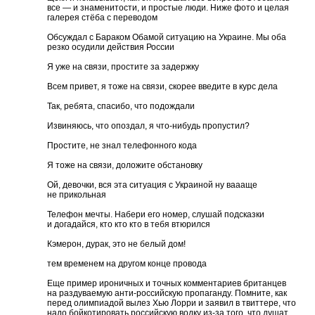
все — и знаменитости, и простые люди. Ниже фото и целая
галерея стёба с переводом
Обсуждал с Бараком Обамой ситуацию на Украине. Мы оба
резко осудили действия России
Я уже на связи, простите за задержку
Всем привет, я тоже на связи, скорее введите в курс дела
Так, ребята, спасибо, что подождали
Извиняюсь, что опоздал, я что-нибудь пропустил?
Простите, не знал телефонного кода
Я тоже на связи, доложите обстановку
Ой, девочки, вся эта ситуация с Украиной ну ваааще
не прикольная
Телефон мечты. Набери его номер, слушай подсказки
и догадайся, кто кто кто в тебя втюрился
Кэмерон, дурак, это не белый дом!
тем временем на другом конце провода
Еще пример ироничных и точных комментариев британцев
на раздуваемую анти-российскую пропаганду. Помните, как
перед олимпиадой вылез Хью Лорри и заявил в твиттере, что
надо бойкотировать российскую водку из-за того, что душат