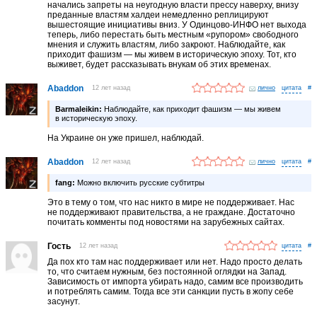
начались запреты на неугодную власти прессу наверху, внизу
преданные властям халдеи немедленно реплицируют
вышестоящие инициативы вниз. У Одинцово-ИНФО нет выхода
теперь, либо перестать быть местным «рупором» свободного
мнения и служить властям, либо закроют. Наблюдайте, как
приходит фашизм — мы живем в историческую эпоху. Тот, кто
выживет, будет рассказывать внукам об этих временах.
Abaddon
12 лет назад
лично
#
Barmaleikin:
Наблюдайте, как приходит фашизм — мы живем
в историческую эпоху.
На Украине он уже пришел, наблюдай.
Abaddon
12 лет назад
лично
#
fang:
Можно включить русские субтитры
Это в тему о том, что нас никто в мире не поддерживает. Нас
не поддерживают правительства, а не граждане. Достаточно
почитать комменты под новостями на зарубежных сайтах.
Гость
12 лет назад
#
Да пох кто там нас поддерживает или нет. Надо просто делать
то, что считаем нужным, без постоянной оглядки на Запад.
Зависимость от импорта убирать надо, самим все производить
и потреблять самим. Тогда все эти санкции пусть в жопу себе
засунут.