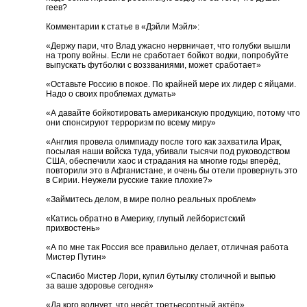
геев?
Комментарии к статье в «Дэйли Мэйл»:
«Держу пари, что Влад ужасно нервничает, что голубки вышли
на тропу войны. Если не сработает бойкот водки, попробуйте
выпускать футболки с воззваниями, может сработает»
«Оставьте Россию в покое. По крайней мере их лидер с яйцами.
Надо о своих проблемах думать»
«А давайте бойкотировать американскую продукцию, потому что
они спонсируют терроризм по всему миру»
«Англия провела олимпиаду после того как захватила Ирак,
посылая наши войска туда, убивали тысячи под руководством
США, обеспечили хаос и страдания на многие годы вперёд,
повторили это в Афганистане, и очень бы отели провернуть это
в Сирии. Неужели русские такие плохие?»
«Займитесь делом, в мире полно реальных проблем»
«Катись обратно в Америку, глупый лейбористский
прихвостень»
«А по мне так Россия все правильно делает, отличная работа
Мистер Путин»
«Спасибо Мистер Лори, купил бутылку столичной и выпью
за ваше здоровье сегодня»
«Да кого волнует, что несёт третьесортный актёр»