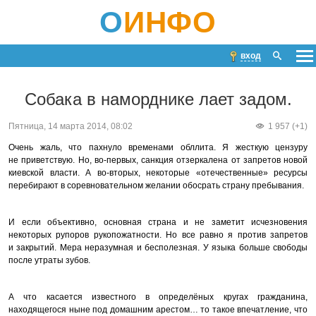
О
ИНФО
вход
Собака в наморднике лает задом.
Пятница, 14 марта 2014, 08:02
1 957 (+1)
Очень жаль, что пахнуло временами обллита. Я жесткую цензуру
не приветствую. Но, во-первых, санкция отзеркалена от запретов новой
киевской власти. А во-вторых, некоторые «отечественные» ресурсы
перебирают в соревновательном желании обосрать страну пребывания.
И если объективно, основная страна и не заметит исчезновения
некоторых рупоров рукопожатности. Но все равно я против запретов
и закрытий. Мера неразумная и бесполезная. У языка больше свободы
после утраты зубов.
А что касается известного в определёных кругах гражданина,
находящегося ныне под домашним арестом… то такое впечатление, что