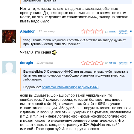
заявлениям Гаранта?
Нет, а те, которых пытаются сделать таковыми, обычные
преступники. Да, некоторые оказались не в то время, не в том
месте, но это не делает их «политическими», голову на плечах
иметь надо было.
Abaddon
12 лет назад
лично
#
fang:
sharla-tanka.livejournal.com/307753.htmlЧто на западе думают
про Путина и сегодняшнюю Россию?
Читал я это седня
derugin
12 лет назад
лично
#
Barmaleikin:
У Одинцово-ИНФО нет выхода теперь, либо перестать
быть местным «рупором» свободного мнения и служить властям,
либо закроют.
Подробнее:
odintsovo.info/white/blog.asp?id=15640
если вы думаете, шо наш рупор такой уникальный, то
ошибаетесь. У каждого города, который больше трех домов
имеется свой сайт. И, внимание, такой сайт в 95% случаев
с налетом оппозиции. Ибо удобно — поругать власть не вставая
с дивана. И вообще, все эти «шухеры» с закрытием, уволнением
и т. д. и т. п. не имеют логического (кроме конспирологического
и может какого то внешне-внутренно-геополитического). Что
мешает открыть сегодня страницу в ЖЖ ЭфаНавальный?
или сайт Граспаров.ру? Или не «.ру» а «.com»