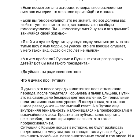
«Если посмотреть на историю, то моральное разложение
сметало империи, то же самое произойдёт и с нами»
«Если вы гомосексуалист, это не значит, что все должны вас
любить. уже тошнит от того, как навязывают свободы
гомосексуализма. Ты — гомосексуалист? ну так и что дальше?
занимайся своей жизнью»
«Я гей и я лучше буду пить русскую водку, чем смотреть на эти
тупые шоу с Хью Лорри, он ужасен, кто его вообще слушает,
у него такой вид, будто он сто лет не мылся»
«А в чем проблема? Русские и Путин не хотят развращать
детей? Вот бы нам такого президента»
«Да уймись ты ради всего святого»
Что я думаю про Путина?
Я думаю, что после череды импотентов пост-сталинского
периода, после предателя Горбачева и пьяни Ельцина, Путин
это на самом деле беспрецедентное явление. Он гениальный
политик самого высшего уровня. Я всегда знала, что старая
школа разведчиков — это высший класс. А в Путине еще
внутренняя гениальность, наложившаяся на профессионализм
высочайшего класса. Креативная публика такое оценить
не способна, так как в принципе не знает, что такое
профессионализм.
Ситуация с Крымом войдет в историю, её будут разбирать
по деталям, по минутам, как на западе, так и у нас, и будут
вписывать в учебники, разведывательных служб в том числе. И я