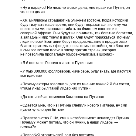
«Ну и нарцисс! Не лезь не в свои дела, мне нравится Путин, он
человек дела»
«Хм, миллионы страдают на ближнем востоке. Когда историки
будут изучать наше время, они будут поражаться, почему мы
позволили миллионам погибать на ближнем востоке и в
северной Африке. Они будут не понимать, как богатые богатели,
а западный мир тонул в долгах. Они будут поражаться, почему
люди по всей Британии берут продовольствие в продуктовых
благотворительных фондах, но зато мы спокойны, что богатеи
и сми все встали плечо к плечу против страны, которая
не позволила пропаганду гомосексуализма в школах»
«Я б поехал в Россию выпить с Путиным»
«У Хью 300.000 фолловеров, ниче себе, буду знать, где пасутся
все идиоты»
«Почему актеры возомнили, что их мнение важно? Я бы хотел,
чтобы у нас был такой лидер как Путин»
«Да хоть сейчас поменяю Камерона на Путина»
«Сдаётся мне, что из Путина слепили нового Гитлера, ну сми
нужно чучело для битья»
«Правительство США, сми и истеблишмент ненавидят Путина.
Почему? Может потому, что он мужик, а наши лидеры —
гомики?»
«Попробуй отопить свой дом без русских»