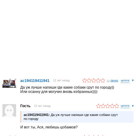
ac194119411941
12 лет назад
лично
#
Да уж лучше напиши где какие собаки срут по городу))
Или осанну для могучих вновь избранных))))
Гость
12 лет назад
#
ac194119411941:
Да уж лучше напиши где какие собаки срут
по городу
И вот ты, Ася, любишь цобакков?