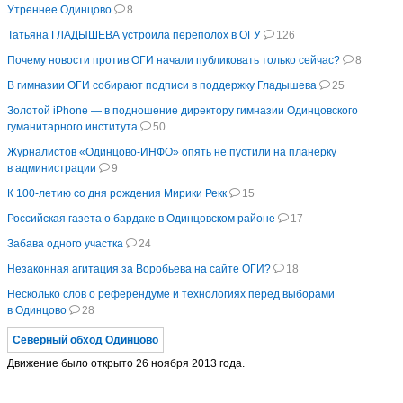
Утреннее Одинцово
8
Татьяна ГЛАДЫШЕВА устроила переполох в ОГУ
126
Почему новости против ОГИ начали публиковать только сейчас?
8
В гимназии ОГИ собирают подписи в поддержку Гладышева
25
Золотой iPhone — в подношение директору гимназии Одинцовского
гуманитарного института
50
Журналистов «Одинцово-ИНФО» опять не пустили на планерку
в администрации
9
К 100-летию со дня рождения Мирики Рекк
15
Российская газета о бардаке в Одинцовском районе
17
Забава одного участка
24
Незаконная агитация за Воробьева на сайте ОГИ?
18
Несколько слов о референдуме и технологиях перед выборами
в Одинцово
28
Северный обход Одинцово
Движение было открыто 26 ноября 2013 года.