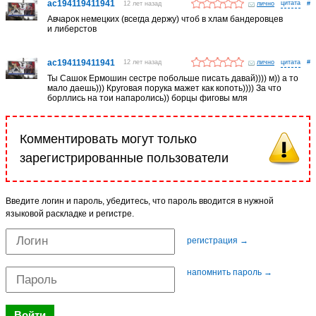
ac194119411941
12 лет назад
лично
#
Авчарок немецких (всегда держу) чтоб в хлам бандеровцев
и либерстов
ac194119411941
12 лет назад
лично
#
Ты Сашок Ермошин сестре побольше писать давай)))) м)) а то
мало даешь))) Круговая порука мажет как копоть)))) За что
борллись на тои напаролись)) борцы фиговы мля
Комментировать могут только
зарегистрированные пользователи
Введите логин и пароль, убедитесь, что пароль вводится в нужной
языковой раскладке и регистре.
регистрация →
напомнить пароль →