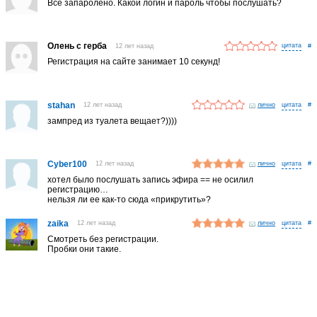
Все запаролено. Какой логин и пароль чтобы послушать?
Олень с герба
12 лет назад
#
Регистрация на сайте занимает 10 секунд!
stahan
12 лет назад
лично
#
зампред из туалета вещает?))))
Cyber100
12 лет назад
лично
#
хотел было послушать запись эфира == не осилил
регистрацию…
нельзя ли ее как-то сюда «прикрутить»?
zaika
12 лет назад
лично
#
Смотреть без регистрации.
Пробки они такие.