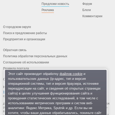
Предложи новость
Форум
Реклама
Блоги
Комментарии
О городском округе
Поиск и предложение работы
Предприятия и организации
Обратная связь
Политика обработки персональных данных
Соглашение об использовании
Правила портала
Этот сайт производит обработку
файлов cookie
и
пользовательских данных (ip-адрес, тип и версия
операционной системы, тип и версия браузера, источнике
На информационном ресурсе применяются
рекомендательные
переадресации на сайт, и сведения об открытых страницах
технологии
.
сайта) в целях улучшения функционирования сайта и
© 2013-2026 «ОИНФО»,
сделано в Одинцово
проведения статистических исследований, в том числе с
использованием метрических программ и систем веб-
Для читателей: В России признаны экстремистскими и запрещены организации ФБК
аналитики: Яндекс.Метрика, Sputnik и др. Если вы не
(Фонд борьбы с коррупцией, признан иноагентом), Штабы Навального, «Национал-
большевистская партия», «Свидетели Иеговы», «Армия воли народа», «Русский
хотите, чтобы ваши данные обрабатывались, покиньте сайт