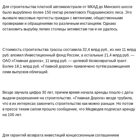
Для строительства платной автомагистрали от МКАД до Минского шоссе
было вырублено более 150 гектар реликтового Подушкинского леса. Это
вызвало массовые протесты граждан с митингами, общественными
проверками и обращениями по различным инстанциям. Однако
остановить вырубку легких столицы активистам так и не удалось.
Стоимость строительства трассы составила 32,4 млрд руб., из них 11 млрд
руб. вложил Инвестиционный фонд России, а остальные 21,4 млрд руб. —
ОАО «Главная дорога», 11 млрд руб. — целевой безвозвратный грант.
Более 18,1 млрд руб. «Главной дороги» привлечено путём размещения
семи выпусков облигаций.
Везде звучала цифра 30 лет, причем время начала аренды пошло с даты
выдачи разрешения на строительство. «Главная Дорога» везде трубила,
что в их интересах закончить строительство как можно раньше. Но потом
в прессе тихим сапом прошло сообщение, что Медведев подписал аренду
на 100 лет.
Для гарантий возврата инвестиций концессионным соглашением