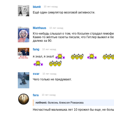
biunit
10 лет назад
Ещё один симулятор мозговой активности.
Matthaus
10 лет назад
Кто-нибудь слышал о том, что Косыгин страдал гемофили
Какие-то жёлтые газеты писали, что Гитлер выжил и беж
далеко за 90.
fang
10 лет назад
я знал, я знал!
svar
10 лет назад
Чего только не придумают.
fara
10 лет назад
rotfront:
болезнь Алексея Романова
Несчастный мальчишка лет 10 прожил бы еще, не бол