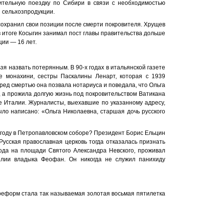
ительную поездку по Сибири в связи с необходимостью
 сельхозпродукции.
сохранил свои позиции после смерти покровителя. Хрущев
 итоге Косыгин занимал пост главы правительства дольше
ции — 16 лет.
ьзя назвать потерянным. В 90-х годах в итальянской газете
е монахини, сестры Паскалины Ленарт, которая с 1939
еред смертью она позвала нотариуса и поведала, что Ольга
, а прожила долгую жизнь под покровительством Ватикана
е Италии. Журналисты, выехавшие по указанному адресу,
ыло написано: «Ольга Николаевна, старшая дочь русского
98 году в Петропавловском соборе? Президент Борис Ельцин
 Русская православная церковь тогда отказалась признать
ода на площади Святого Александра Невского, проживал
лии владыка Феофан. Он никогда не служил панихиду
еформ стала так называемая золотая восьмая пятилетка