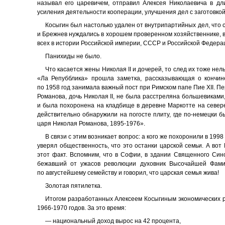
называл его царевичем, отправил Алексея Николаевича в дл
усиления деятельности кооперации, улучшения дел с заготовкой
Косыгин был настолько удален от внутрипартийных дел, что 
и Брежнев нуждались в хорошем проверенном хозяйственнике, в
всех в истории Российской империи, СССР и Российской Федера
Панихиды не было.
Что касается жены Николая II и дочерей, то след их тоже нел
«Ла Репубблика» прошла заметка, рассказывающая о кончин
по 1958 год занимала важный пост при Римском папе Пие XII. П
Романова, дочь Николая II, не была расстреляна большевиками
и была похоронена на кладбище в деревне Маркотте на север
действительно обнаружили на погосте плиту, где по-немецки б
царя Николая Романова, 1895-1976».
В связи с этим возникает вопрос: а кого же похоронили в 19
уверял общественность, что это останки царской семьи. А вот
этот факт. Вспомним, что в Софии, в здании Священного Син
бежавший от ужасов революции духовник Высочайшей Фами
по августейшему семейству и говорил, что царская семья жива!
Золотая пятилетка.
Итогом разработанных Алексеем Косыгиным экономических р
1966-1970 годов. За это время:
— национальный доход вырос на 42 процента,