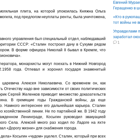
Евгений Мураев
Геращенко в 
могильная плита, на которой упокоилась Княжна Ольга
у могила, под предлогом неуплаты ренты, была уничтожена,
«Кто в рукопаш
тот войны не 
Управделами п
заработал око
Главного управления был специальный отдел, наблюдавший
1
рритории СССР: «Сталин построил дачу в Сухуми рядом
тором. В форме офицера Николай II бывал в Кремле, что
рионовича».
ператора, монархисты могут поехать в Нижний Новгород
.1958 года. Отпевал и хоронил государя знаменитый
, царевича Алексея Николаевича. Со временем он, как
ть Отечеству надо вне зависимости от своих политических
торик Сергей Желенков приводит множество доказательств
гина. В гремящие годы Гражданской войны, да еще
о. Намного интереснее его дальнейшая карьера. Сталин
 хозяйственной линии. Не по партийной же. В 1942 году
ажденном Ленинграде, Косыгин руководил эвакуацией
го Села. Алексей много раз ходил по Ладоге на яхте
вал «Дорогу жизни» для снабжения города.
 дела» Косыгин «чудом» уцелел. Сталин, который при всех