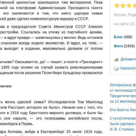
ственной ценностью хранящихся там материалов. Пока
ванной на платформе Администрации Президента газете
ь его заключается в том, что никто царскую семью
Россия, Под
ксей даже сделал номенклатурную карьеру в СССР.
на сайте 22.
ова в председателя Совета Министров СССР Алексея
естройки. Ссылались на утечку из партийного архива.
Блог
(488)
— а вдруг правда — шевельнулась у многих. Ведь останков
 спасении всегда ходило множество. И вдруг, на тебе, —
Фото
(2409)
а выходит в издании, максимально далеком от погони
Добавить
тьева? Оказывается, да! — пишет, а газете «Президент»
 1905 году хозяин на случай захвата революционерами
Написать
льциным после решения Политбюро бульдозер провалился
Интересные ф
евичем
от непосредст
Предатели пр
за 12 миллиар
ть жизнь царской семье? Исследователи Том Мангольд
или Расстрел, которого не было». Начали они с того, что
Кто боится Ле
ого в 1918 году Брестского мирного договора, и было бы
то они нарыли, — это телеграммы английского посла,
Статистически
еринбурга в Пермь.
было сделано 
И. В. Сталина
ра Колчака, войдя в Екатеринбург 25 июля 1918 года,