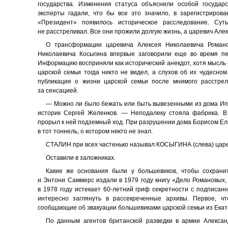
государства. Изменения статуса объяснили особой государ
эксперты гадали, что бы все это значило, в зарегистриро
«Президент» появилось историческое расследование. Сут
не расстреливал. Все они прожили долгую жизнь, а царевич Але
О трансформации царевича Алексея Николаевича Роман
Николаевича Косыгина впервые заговорили еще во время пер
Информацию восприняли как исторический анекдот, хотя мысль 
царской семьи тогда никто не видел, а слухов об их чудесном
публикация о жизни царской семьи после мнимого расстрел
за сенсацией.
— Можно ли было бежать или быть вывезенными из дома Ипа
историк Сергей Желенков. — Неподалеку стояла фабрика. В
прорыл к ней подземный ход. При разрушении дома Борисом Е
в тот тоннель, о котором никто не знал.
СТАЛИН при всех частенько называл КОСЫГИНА (слева) цар
Оставили в заложниках.
Какие же основания были у большевиков, чтобы сохрани
и Энтони Саммерс издали в 1979 году книгу «Дело Романовых, 
в 1978 году истекает 60-летний гриф секретности с подписанн
интересно заглянуть в рассекреченные архивы. Первое, ч
сообщающие об эвакуации большевиками царской семьи из Екат
По данным агентов британской разведки в армии Александ