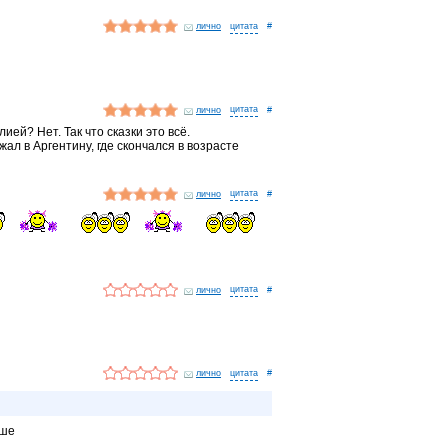
лично
#
лично
#
ей? Нет. Так что сказки это всё.
ал в Аргентину, где скончался в возрасте
лично
#
лично
#
лично
#
ьше