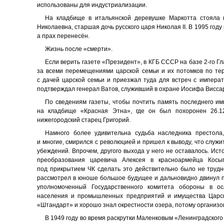
использованы для индустриализации.
На кладбище в итальянской деревушке Маркотта стояла 
Николаевна, старшая дочь русского царя Николая II. В 1995 год
а прах перенесён.
Жизнь после «смерти».
Если верить газете «Президент», в КГБ СССР на базе 2-го 
за всеми перемещениями царской семьи и их потомков по те
с дачей царской семьи и приезжал туда для встреч с импера
подтверждал генерал Ватов, служивший в охране Иосифа Висса
По сведениям газеты, чтобы почтить память последнего им
на кладбище «Красная Этна», где он был похоронен 26.12
нижегородский старец Григорий.
Намного более удивительна судьба наследника престола
и многие, смирился с революцией и пришел к выводу, что служи
убеждений. Впрочем, другого выхода у него не оставалось. Ис
преобразования царевича Алексея в красноармейца Косы
под прикрытием ЧК сделать это действительно было не трудн
рассмотрел в юноше большое будущее и дальновидно двинул по
уполномоченный Государственного комитета обороны в ос
населения и промышленных предприятий и имущества Царско
«Штандарт» и хорошо знал окрестности озера, потому организо
В 1949 году во время раскрутки Маленковым «Ленинградского