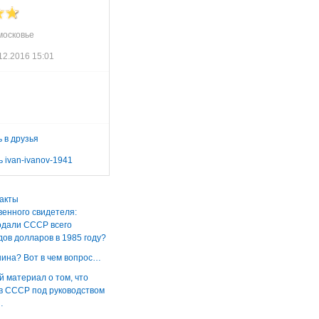
московье
12.2016 15:01
 в друзья
 ivan-ivanov-1941
акты
венного свидетеля:
одали СССР всего
дов долларов в 1985 году?
нина? Вот в чем вопрос…
й материал о том, что
в СССР под руководством
…