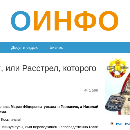
О
ИНФО
Досуг и отдых
Бизнес
или Расстрел, которого
1 599
еляна. Мария Фёдоровна уехала в Германию, а Николай
сии.
 Косыгиным!
ivan-iv
и Минкультуры, был переподчинен непосредственно главе