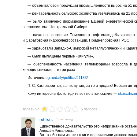
— объем валовой продукции промышленности вырос на 51 пр
— рентабельность сельского хозяйства увеличилась на 21 пр
— было закончено формирование Единой энергетической с
энергосистема Центральной Сибири,
— началось освоение Тюменского нефтегазодобывающего к
и Саратовская гидроэлектростанции, Приднепровская ГРЭС,
— заработали Западно-Сибирский металлургический и Караг
— были выпущены первые «Жигули»,
— обеспеченность населения телевизорами возросла в д
холодильниками — в три раза.
Источник:
eg.ru/daily/politics/51183/
П. С. Как говорится, за что купил, за то и продаю! Версия ин
Кому интересны фото, идите вот по этой ссылке —
ok.ru/zhiz
Полезно?
5 голосов
rotfront
10 лет назад
Единственное доказательство это непризнание останк
Алексея Романова…
Вот вы бы нам из этих книг и перечислили доказател