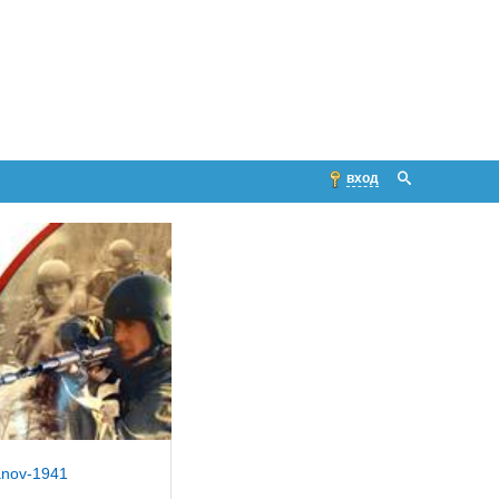
вход
anov-1941