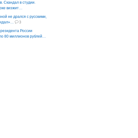
. Скандал в студии.
шоке визжит…
ной не дрался с русскими,
видал»…
3
резидента России
ло 80 миллионов рублей…