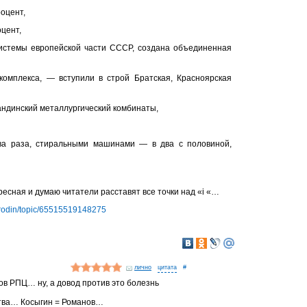
оцент,
оцент,
истемы европейской части СССР, создана объединенная
омплекса, — вступили в строй Братская, Красноярская
андинский металлургический комбинаты,
ва раза, стиральными машинами — в два с половиной,
тересная и думаю читатели расставят все точки над «i «…
nrodin/topic/65515519148275
лично
#
ов РПЦ… ну, а довод против это болезнь
ьства… Косыгин = Романов…