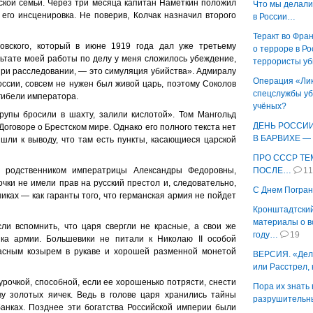
ской семьи. Через три месяца капитан Намёткин положил
Что мы делали
 его инсценировка. Не поверив, Колчак назначил второго
в России…
Теракт во Фран
овского, который в июне 1919 года дал уже третьему
о терроре в Ро
ьтате моей работы по делу у меня сложилось убеждение,
террористы уб
при расследовании, — это симуляция убийства». Адмиралу
Операция «Ли
ссии, совсем не нужен был живой царь, поэтому Соколов
спецслужбы уб
гибели императора.
учёных?
рупы бросили в шахту, залили кислотой». Том Мангольд
ДЕНЬ РОССИИ
Договоре о Брестском мире. Однако его полного текста нет
В БАРВИХЕ — 
шли к выводу, что там есть пункты, касающиеся царской
ПРО СССР ТЕ
им родственником императрицы Александры Федоровны,
ПОСЛЕ…
1
чки не имели прав на русский престол и, следовательно,
С Днем Пограни
иках — как гаранты того, что германская армия не пойдет
Кронштадтский
материалы о в
ли вспомнить, что царя свергли не красные, а свои же
году…
19
ка армии. Большевики не питали к Николаю II особой
расным козырем в рукаве и хорошей разменной монетой
ВЕРСИЯ. «Дел
или Расстрел,
урочкой, способной, если ее хорошенько потрясти, снести
Пора их знать 
у золотых яичек. Ведь в голове царя хранились тайны
разрушительн
анках. Позднее эти богатства Российской империи были