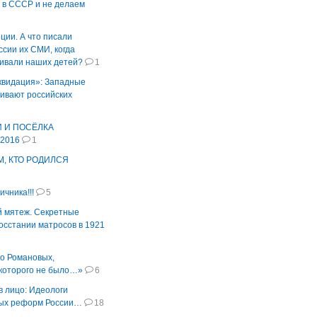
 в СССР и не делаем
ции. А что писали
ссии их СМИ, когда
ивали наших детей?
1
квидация»: Западные
ивают российских
 И ПОСЁЛКА
2016
1
М, КТО РОДИЛСЯ
1
чника!!!
5
 мятеж. Секретные
осстании матросов в 1921
о Романовых,
 которого не было…»
6
в лицо: Идеологи
ых реформ России…
18