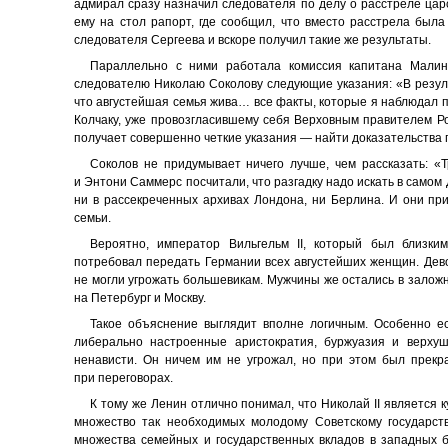
адмирал сразу назначил следователя по делу о расстреле цар
ему на стол рапорт, где сообщил, что вместо расстрела была
следователя Сергеева и вскоре получил такие же результаты.
Параллельно с ними работала комиссия капитана Малин
следователю Николаю Соколову следующие указания: «В резул
что августейшая семья жива… все факты, которые я наблюдал 
Колчаку, уже провозгласившему себя Верховным правителем Ро
получает совершенно четкие указания — найти доказательства 
Соколов не придумывает ничего лучше, чем рассказать: «Т
и Энтони Саммерс посчитали, что разгадку надо искать в самом 
ни в рассекреченных архивах Лондона, ни Берлина. И они при
семьи.
Вероятно, император Вильгельм II, который был близк
потребовал передать Германии всех августейших женщин. Дево
не могли угрожать большевикам. Мужчины же остались в заложн
на Петербург и Москву.
Такое объяснение выглядит вполне логичным. Особенно ес
либерально настроенные аристократия, буржуазия и верхуш
ненависти. Он ничем им не угрожал, но при этом был прек
при переговорах.
К тому же Ленин отлично понимал, что Николай II является к
множество так необходимых молодому Советскому государств
множества семейных и государственных вкладов в западных б