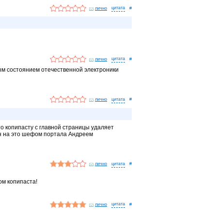
лично
#
лично
#
вным состоянием отечественной электроники
лично
#
то копипасту с главной страницы удаляет
ен на это шефом портала Андреем
лично
#
ом копипаста!
лично
#