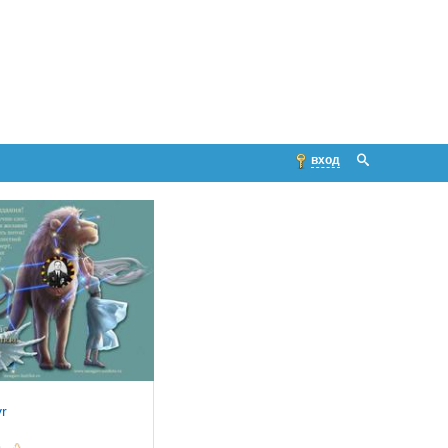
вход
r