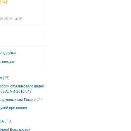
08.2016 14:35
 в друзья
ь mosgavr
л
(15)
ссии опубликовало видео
тов АрМИ-2016
2
оздушных сил России
4
рузей про наших
ГА
3
логе! Всех друзей