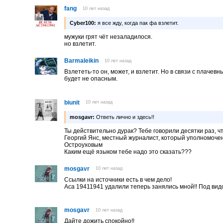
fang
10 лет назад
Cyber100:
я все жду, когда пак фа взлетит.
мужуки грят чёт незаладилося.
но взлетит.
Barmaleikin
10 лет назад
Взлететь-то он, может, и взлетит. Но в связи с плаче
будет не опасным.
biunit
10 лет назад
mosgavr:
Ответь лично и здесь!!
Ты действительно дурак? Тебе говорили десятки раз, ч
Георгий Янс, местный журналист, который уполномоч
Остроуховым
Каким ещё языком тебе надо это сказать???
mosgavr
10 лет назад
Ссылки на источники есть в чем дело!
Аса 19411941 удалили теперь занялись мной!! Под вид
mosgavr
10 лет назад
Дайте дожить спокойно!!