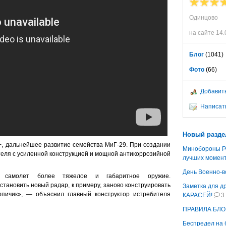
Одинцово
на сайте 14.
Блог
(1041)
Фото
(66)
Добавить
Написат
Новый разде
, дальнейшее развитие семейства МиГ-29. При создании
Минобороны Ро
теля с усиленной конструкцией и мощной антикоррозийной
лучших момен
День Военно-в
на самолет более тяжелое и габаритное оружие.
тановить новый радар, к примеру, заново конструировать
Заметка для д
рпичик», — объяснил главный конструктор истребителя
КАРАСЕЙ!
3
ПРАВИЛА БЛО
Беспредел на б