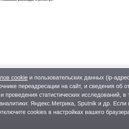
лов cookie
и пользовательских данных (ip-адрес
очнике переадресации на сайт, и сведения об о
Фото
О городском округе
и проведения статистических исследований, в 
Форум
Поиск и предложение работы
аналитики: Яндекс.Метрика, Sputnik и др. Если
Блоги
Предприятия и организации
Комментарии
тключите cookies в настройках вашего браузера
На информационном ресурсе применяются
рекомендательные техноло