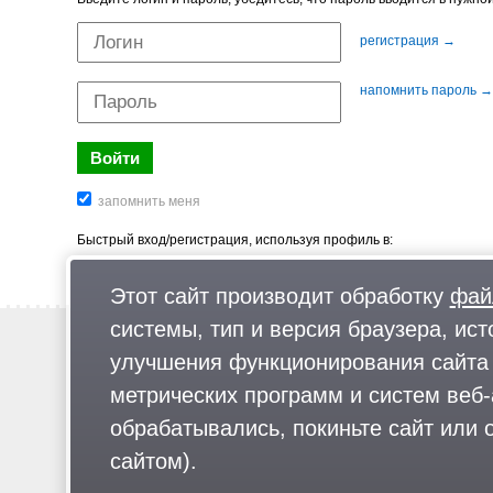
регистрация →
напомнить пароль →
Быстрый вход/регистрация, используя профиль в:
Этот сайт производит обработку
фай
системы, тип и версия браузера, ист
Новости
улучшения функционирования сайта 
Предложи новость
метрических программ и систем веб-
Реклама
обрабатывались, покиньте сайт или о
сайтом).