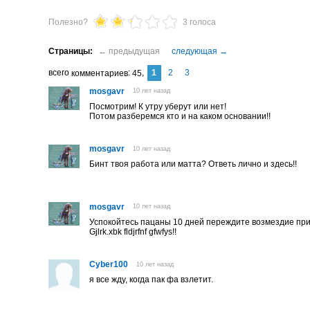
Полезно?
3 голоса
1
2
3
комментариев
45
mosgavr
10 лет назад
Посмотрим! К утру уберут или нет!
Потом разберемся кто и на каком основании!!
mosgavr
10 лет назад
Бинт твоя работа или матта? Ответь лично и здесь!!
mosgavr
10 лет назад
Успокойтесь пацаны 10 дней переждите возмездие при
Gjlrk.xbk fldjrfnf gfwfys!!
Cyber100
10 лет назад
я все жду, когда пак фа взлетит.