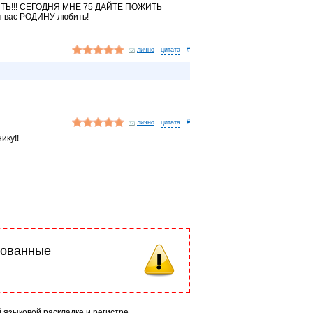
ТЬ!!! СЕГОДНЯ МНЕ 75 ДАЙТЕ ПОЖИТЬ
я вас РОДИНУ любить!
лично
#
лично
#
ику!!
рованные
й языковой раскладке и регистре.