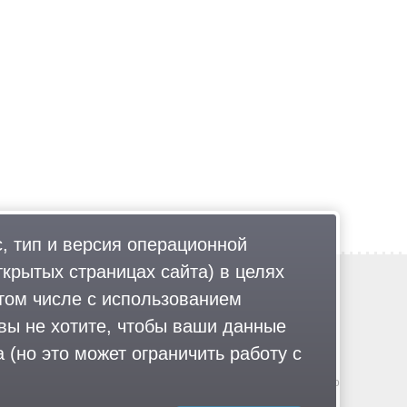
, тип и версия операционной
ткрытых страницах сайта) в целях
Обратная связь
том числе с использованием
Политика обработки персональных данных
 вы не хотите, чтобы ваши данные
Соглашение об использовании
Правила портала
 (но это может ограничить работу с
гии
.
© 2013-2026 «ОИНФО»,
сделано в Одинцово