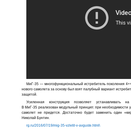
МиГ-35 — многофункциональный истребитель поколения 4++
нового самолета за основу был взят палубный вариант истреби
защитой.
Усиленная конструкция позволяет устанавливать 
В МиГ-35 реализован модульный принцип: при необходимости ус
самолет не придется. Достаточно будет заменить один «ки
Николай Бунтин.
rg.ru/2016/07/19/mig-35-vzletit-v-avguste.html\