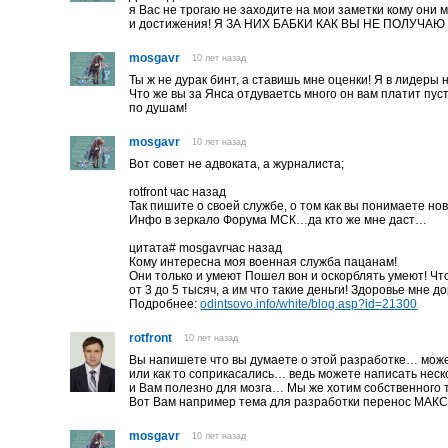
я Вас не трогаю не заходите на мои заметки кому он
и достижения! Я ЗА НИХ БАБКИ КАК ВЫ НЕ ПОЛУЧАЮ 
mosgavr
10 лет назад
Ты ж не дурак бинт, а ставишь мне оценки! Я в лидеры 
Что же вы за Янса отдуваетсь много он вам платит пус
по душам!
mosgavr
10 лет назад
Вот совет не адвоката, а журналиста;
rotfront час назад
Так пишите о своей службе, о том как вы понимаете н
Инфо в зеркало Форума МСК…да кто же мне даст…
цитата# mosgavrчас назад
Кому интересна моя военная служба пацанам!
Они только и умеют Пошел вон и оскорблять умеют! Что
от 3 до 5 тысяч, а им что такие деньги! Здоровье мне д
Подробнее:
odintsovo.info/white/blog.asp?id=21300
rotfront
10 лет назад
Вы напишете что вы думаете о этой разработке… мож
или как то соприкасались… ведь можете написать нес
и Вам полезно для мозга… Мы же хотим собственного
Вот Вам например тема для разработки перенос МАКСа
mosgavr
10 лет назад