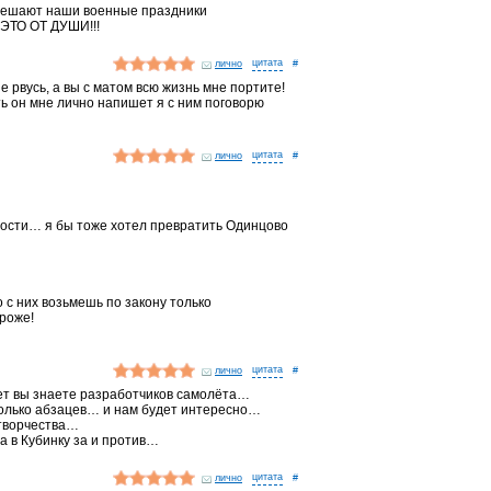
и мешают наши военные праздники
ЭТО ОТ ДУШИ!!!
лично
#
не рвусь, а вы с матом всю жизнь мне портите!
ть он мне лично напишет я с ним поговорю
лично
#
овости… я бы тоже хотел превратить Одинцово
 с них возьмешь по закону только
ороже!
лично
#
ет вы знаете разработчиков самолёта…
колько абзацев… и нам будет интересно…
 творчества…
 в Кубинку за и против…
лично
#