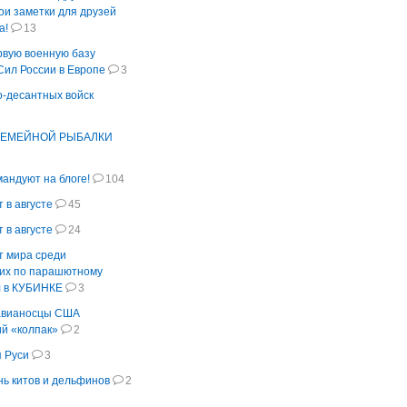
ои заметки для друзей
а!
13
рвую военную базу
ил России в Европе
3
-десантных войск
СЕМЕЙНОЙ РЫБАЛКИ
мандуют на блоге!
104
 в августе
45
 в августе
24
т мира среди
их по парашютному
л в КУБИНКЕ
3
 авианосцы США
ий «колпак»
2
 Руси
3
ь китов и дельфинов
2