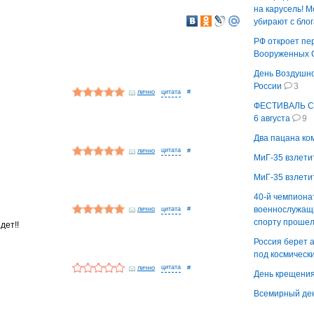
на карусель! М
убирают с блог
РФ откроет пе
Вооруженных С
День Воздушно
России
3
лично
#
ФЕСТИВАЛЬ 
6 августа
9
Два пацана ко
лично
#
МиГ-35 взлетит
МиГ-35 взлетит
40-й чемпиона
военнослужащ
лично
#
спорту проше
дет!!
Россия берет
под космическ
лично
#
День крещения
Всемирный ден