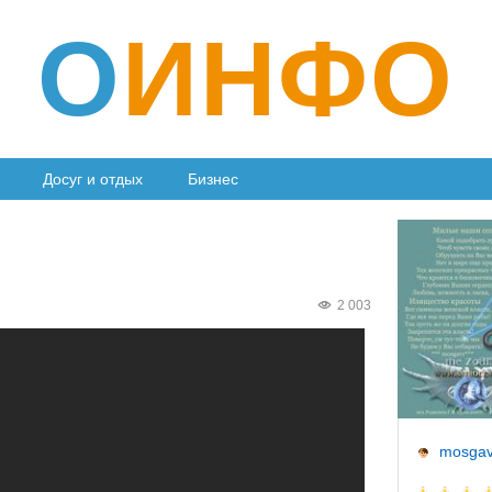
О
ИНФО
Досуг и отдых
Бизнес
2 003
mosgav