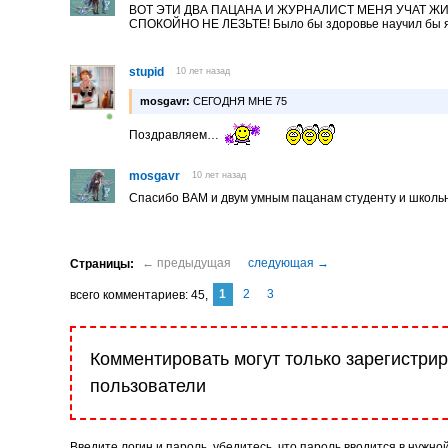
ВОТ ЭТИ ДВА ПАЦАНА И ЖУРНАЛИСТ МЕНЯ УЧАТ ЖИ
СПОКОЙНО НЕ ЛЕЗЬТЕ! Было бы здоровье научил бы 
stupid
10 лет назад
mosgavr:
СЕГОДНЯ МНЕ 75
Поздравляем…
mosgavr
10 лет назад
Спасибо ВАМ и двум умным пацанам студенту и школьн
1
2
3
комментариев
45
Комментировать могут только зарегистри
пользователи
Введите логин и пароль, убедитесь, что пароль вводится в нужно