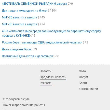
ФЕСТИВАЛЬ СЕМЕЙНОЙ РЫБАЛКИ 6 августа
9
Два пацана командуют на блоге!
104
МиГ-35 взлетит в августе
45
МиГ-35 взлетит в августе
24
40-й чемпионат мира среди военнослужащих по парашютному спорту
прошел в КУБИНКЕ
3
Россия берет авианосцы США под космический «колпак»
2
День крещения Руси
3
Всемирный день китов и дельфинов
2
Новости
Фото
Предложи новость
Форум
Реклама
Блоги
Комментарии
О городском округе
Поиск и предложение работы