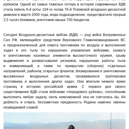
рубежом. Одной из самых тяжелых потерь в истории современных ВДВ
стала гибель 6-й роты 104-го полка 76-й Псковской воздушно-десантной
дивизии в марте 2000 года, когда подразделение, предотвратило прорыв
2,5 тысяч боевиков, уничтожив свыше 700 бандитов.
Сегодня Воздушно-десантные войска (ВДВ) — род войск Вооруженных
Сил РФ, являющийся средством Верховного Главнокомандования ВС
и предназначенный для охвата противника по воздуху и выполнения
задач в его тылу по нарушению управления войсками, захвату
и уничтожению наземных элементов высокоточного оружия, срыву
выдвижения и развертывания резервов, нарушению работы тыла
и коммуникаций, а также по прикрытию (обороне) отдельных
направлений, районов, открытых флангов, блокированию и уничтожению
высаженных воздушных десантов, прорвавшихся группировок
противника и выполнения других задач. Они вписали немало ярких
страниц в историю российской армии. С первого дня своего
существования ВДВ стали войсками «передового рубежа», способными
выполнить любую задачу, сколь невозможной она не считалась бы. Их
доблесть и отвага, беззаветная преданность Родине навечно овеяны
неувядаемой славой.