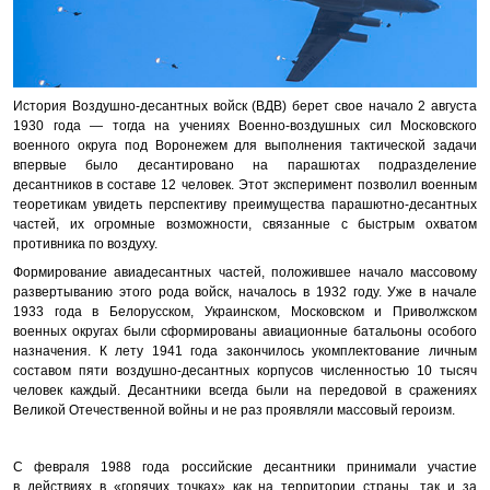
История Воздушно-десантных войск (ВДВ) берет свое начало 2 августа
1930 года — тогда на учениях Военно-воздушных сил Московского
военного округа под Воронежем для выполнения тактической задачи
впервые было десантировано на парашютах подразделение
десантников в составе 12 человек. Этот эксперимент позволил военным
теоретикам увидеть перспективу преимущества парашютно-десантных
частей, их огромные возможности, связанные с быстрым охватом
противника по воздуху.
Формирование авиадесантных частей, положившее начало массовому
развертыванию этого рода войск, началось в 1932 году. Уже в начале
1933 года в Белорусском, Украинском, Московском и Приволжском
военных округах были сформированы авиационные батальоны особого
назначения. К лету 1941 года закончилось укомплектование личным
составом пяти воздушно-десантных корпусов численностью 10 тысяч
человек каждый. Десантники всегда были на передовой в сражениях
Великой Отечественной войны и не раз проявляли массовый героизм.
С февраля 1988 года российские десантники принимали участие
в действиях в «горячих точках» как на территории страны, так и за