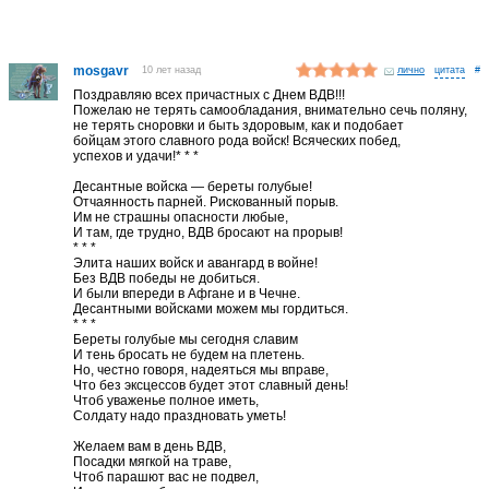
mosgavr
10 лет назад
лично
#
Поздравляю всех причастных с Днем ВДВ!!!
Пожелаю не терять самообладания, внимательно сечь поляну,
не терять сноровки и быть здоровым, как и подобает
бойцам этого славного рода войск! Всяческих побед,
успехов и удачи!* * *
Десантные войска — береты голубые!
Отчаянность парней. Рискованный порыв.
Им не страшны опасности любые,
И там, где трудно, ВДВ бросают на прорыв!
* * *
Элита наших войск и авангард в войне!
Без ВДВ победы не добиться.
И были впереди в Афгане и в Чечне.
Десантными войсками можем мы гордиться.
* * *
Береты голубые мы сегодня славим
И тень бросать не будем на плетень.
Но, честно говоря, надеяться мы вправе,
Что без эксцессов будет этот славный день!
Чтоб уваженье полное иметь,
Солдату надо праздновать уметь!
Желаем вам в день ВДВ,
Посадки мягкой на траве,
Чтоб парашют вас не подвел,