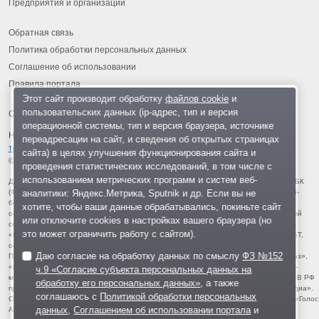
Предприятия и организации
Обратная связь
Политика обработки персональных данных
Соглашение об использовании
Правила портала
Этот сайт производит обработку
файлов cookie
и
пользовательских данных (ip-адрес, тип и версия
операционной системы, тип и версия браузера, источнике
На информационном ресурсе применяются
рекомендательные
переадресации на сайт, и сведения об открытых страницах
технологии
.
сайта) в целях улучшения функционирования сайта и
© 2013-2026 «ОИНФО»,
сделано в Одинцово
проведения статистических исследований, в том числе с
использованием метрических программ и систем веб-
Для читателей: В России признаны экстремистскими и запрещены организации ФБК
аналитики: Яндекс.Метрика, Sputnik и др. Если вы не
(Фонд борьбы с коррупцией, признан иноагентом), Штабы Навального, «Национал-
большевистская партия», «Свидетели Иеговы», «Армия воли народа», «Русский
хотите, чтобы ваши данные обрабатывались, покиньте сайт
общенациональный союз», «Движение против нелегальной иммиграции», «Правый
или отключите cookies в настройках вашего браузера (но
сектор», УНА-УНСО, УПА, «Тризуб им. Степана Бандеры», «Мизантропик дивижн»,
это может ограничить работу с сайтом).
«Меджлис крымскотатарского народа», движение «Артподготовка», движение ЛГБТ,
общероссийская политическая партия «Воля», АУЕ, батальоны «Азов» и «Айдар».
Даю согласие на обработку данных по смыслу
ФЗ №152
Признаны террористическими и запрещены: «Движение Талибан», «Имарат Кавказ»,
«Исламское государство» (ИГ, ИГИЛ), Джебхад-ан-Нусра, «АУМ Синрике», «Братья-
ч.9 «Согласие субъекта персональных данных на
мусульмане», «Аль-Каида в странах исламского Магриба», «Сеть», «Колумбайн». В РФ
обработку его персональных данных»
, а также
признана нежелательной деятельность «Открытой России», издания «Проект Медиа».
соглашаюсь с
Политикой обработки персональных
СМИ-иноагентами признаны: телеканал «Дождь», «Медуза», «Важные истории», «Голос
данных
,
Соглашением об использовании портала
и
Америки», радио «Свобода», The Insider, «Медиазона», ОВД-инфо. Иноагентами