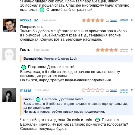
Я ночью увидел сей опус. Прочитал пару абзацев, минут
10 поржал и пошёл спать. Спасибо многоликому Лычу, отлично
выспался.
Ставлю 5 за блог, ржачный.
lexxxa_82
7 лет назад
лично
#
Понравилось.
Только бы добавил ещё показательных примеров про выборы
в Приморье, Забайкальском крае и т. д., тенденция вполне
очевидная. Сейчас вот за Бегловым наблюдаю.
Гость
7 лет назад
#
Barmaleikin:
Коллега-блоггер Lych
Пацталом! Доставил люто!
Бармалюха, я б тебе за это одно начало пятаков в оценку
насыпал, да региться влом.
Но ты жги, народ требует
пива и сисек
продолжения.
masal
7 лет назад
лично
#
Гость:
Пацталом! Доставил люто!
Бармалюха, я б тебе за это одно начало пятаков в оценку насыпал,
да региться влом.
Но ты жги, народ требует
пива и сисек
продолжения.
Что я вобщем то и сделал. За себя и тебя.
Приколол
Бармалеич круто. Ну вот как за такого приколиста голосовать?
Сплошная клоунада будет.