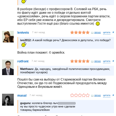
В разборе (беседе) с профессором В. Соловей на РБК, речь
по факту идёт даже не о победе отдельно взятой
«домохозяйки», речь идёт о скором поражении партии власти,
ибо ЕР себя уже изжила и дискредитировала. Смотрите
выступление Гостя ещё раз (благо ссылка имеется)
lenivets
7 лет назад
лично
#
ivo2012:
А какой победе речь? Домохозяек в депутаты, это победа?
Война план покажет. © армейск.
rotfront
7 лет назад
лично
#
Matthaus:
Да, народец, заведённый политическими проходимцами,
понабирает кухарок)
Пошёл бы сам на выборы от Стариковской партии Великое
Отечество, он где-то её Подмосковный председатель между
Одинцовым и Внуковым живёт.
masal
7 лет назад
лично
#
guguru:
коллега-блогер лыч)))))))))))))))))
ну вы просто чудесное утро мне сделали
товарищ бармалейкин