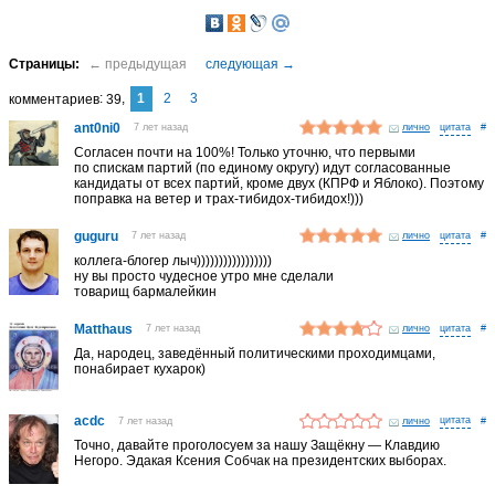
1
2
3
комментариев
39
ant0ni0
7 лет назад
лично
#
Согласен почти на 100%! Только уточню, что первыми
по спискам партий (по единому округу) идут согласованные
кандидаты от всех партий, кроме двух (КПРФ и Яблоко). Поэтому
поправка на ветер и трах-тибидох-тибидох!)))
guguru
7 лет назад
лично
#
коллега-блогер лыч)))))))))))))))))
ну вы просто чудесное утро мне сделали
товарищ бармалейкин
Matthaus
7 лет назад
лично
#
Да, народец, заведённый политическими проходимцами,
понабирает кухарок)
acdc
7 лет назад
лично
#
Точно, давайте проголосуем за нашу Защёкну — Клавдию
Негоро. Эдакая Ксения Собчак на президентских выборах.