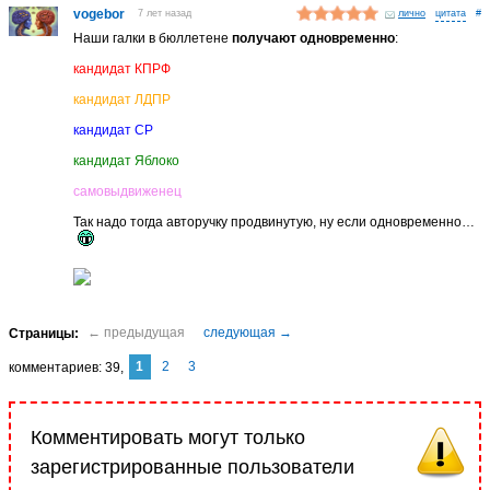
vogebor
7 лет назад
лично
#
Наши галки в бюллетене
получают одновременно
:
кандидат КПРФ
кандидат ЛДПР
кандидат СР
кандидат Яблоко
самовыдвиженец
Так надо тогда авторучку продвинутую, ну если одновременно…
1
2
3
комментариев
39
Комментировать могут только
зарегистрированные пользователи