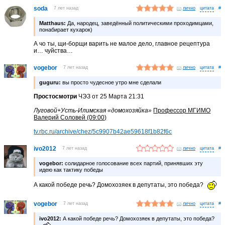
soda
7 лет назад
лично
#
Matthaus:
Да, народец, заведённый политическими проходимцами,
понабирает кухарок)
А чо ты, щи-борщи варить не малое дело, главное рецептура
и… чуйства…
vogebor
7 лет назад
лично
#
guguru:
вы просто чудесное утро мне сделали
Простосмотри
ЧЭЗ от 25 Марта 21:31
Луговой+Усть-Илимская «домохозяйка»
Профессор МГИМО
Валерий Соловей (09:00)
tv.rbc.ru/archive/chez/5c9907b42ae59618f1b82f6c
ivo2012
7 лет назад
лично
#
vogebor:
солидарное голосование всех партий, принявших эту
идею как тактику победы
А какой победе речь? Домохозяек в депутаты, это победа?
vogebor
7 лет назад
лично
#
ivo2012:
А какой победе речь? Домохозяек в депутаты, это победа?