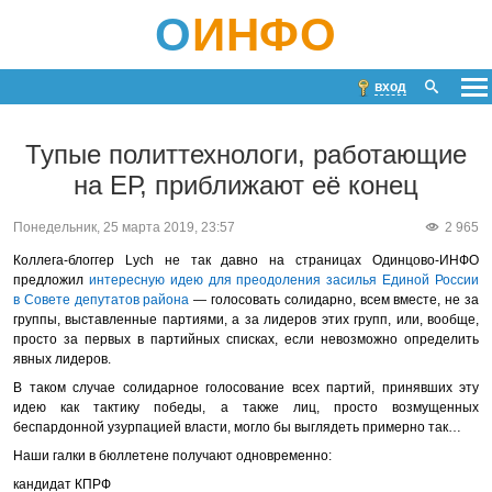
О
ИНФО
вход
Тупые политтехнологи, работающие
на ЕР, приближают её конец
Понедельник, 25 марта 2019, 23:57
2 965
Коллега-блоггер Lych не так давно на страницах Одинцово-ИНФО
предложил
интересную идею для преодоления засилья Единой России
в Совете депутатов района
— голосовать солидарно, всем вместе, не за
группы, выставленные партиями, а за лидеров этих групп, или, вообще,
просто за первых в партийных списках, если невозможно определить
явных лидеров.
В таком случае солидарное голосование всех партий, принявших эту
идею как тактику победы, а также лиц, просто возмущенных
беспардонной узурпацией власти, могло бы выглядеть примерно так…
Наши галки в бюллетене получают одновременно:
кандидат КПРФ