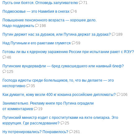
Пусть они боятся. Отповедь запугивателю
71
Подмосковье — это Намибия в снегах
6
Повышение пенсионного возраста — хорошее дело.
Надо поддержать
198
Путин держит нас за дураков, или Путина держат за дурака?
189
Над Путиным и его ракетами глумятся
59
Готовы ли вы к ядерному заражению России при испытании ракет с ЯЭУ?
46
Путинские вундервафли — бред сумасшедшего или наивный блеф?
125
Господа идиоты среди болельщиков, то, что вы делаете — это
неспортивно
35
Как думаете, кому везли 400 кг кокаина российские дипломаты?
106
Занимательно. Рекламу книги про Путина оградили
от комментариев
19
Путинский министр ездит с проститутками на яхте олигарха. Это
коррупция. Где расследование?
25
Ну потренировались? Понравилось?
261