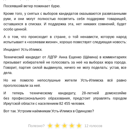
Посеявший ветер пожинает бурю.
Кроме того, у снятых с выборов кандидатов оказываются развязанными
руки, и они могут полностью посвятить себя поддержке товарищей,
оставшихся в списках. И поддержка эта, нет никаких сомнений, будет
особо ценной.
А о том, что происходит в стране, о той ненависти, которую народ
испытывает к «хозяевам жизни», хорошо повествует следующая новость:
Инцидент Усть-Илимск.
Технический кандидат от ЛДПР Анна Ещенко (Щёкина) в комментариях
призывает избирателей не голосовать за неё на выборах мэра города.
Говорит, партия силой выдвинула, ничего не могу поделать: устав, все
дела.
Но не помогло непослушные жители Усть-Илимска всё равно
проголосовали за неё.
И теперь техническому кандидату, 28-летней домохозяйке
без профессионального образования, предстоит управлять городом
Иркутской области с населением 82 455 человек.
Вот так. Устроим наёмникам Усть-Илимск в Одинцово?
Полезно?
12 голосов