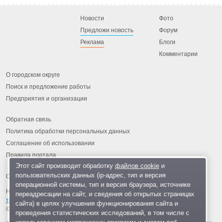
Новости
Фото
Предложи новость
Форум
Реклама
Блоги
Комментарии
О городском округе
Поиск и предложение работы
Предприятия и организации
Обратная связь
Политика обработки персональных данных
Соглашение об использовании
Правила портала
Этот сайт производит обработку
файлов cookie
и
пользовательских данных (ip-адрес, тип и версия
операционной системы, тип и версия браузера, источнике
На информационном ресурсе применяются
рекомендательные
переадресации на сайт, и сведения об открытых страницах
технологии
.
сайта) в целях улучшения функционирования сайта и
© 2013-2026 «ОИНФО»,
сделано в Одинцово
проведения статистических исследований, в том числе с