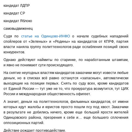
кандидат ЛДПР
кандидат СР
кандидат Яблоко
самовыдвиженец
Судя по
статье на Одинцово-ИНФО
о начале судебных нападений
спойлеров от «Зеленых» и «Родины» на кандидатов от КПРФ, партия
власти наняла группу политтехнологов ради ослабления позиций своих
конкурентов.
Однако действуют наймиты по старинке, по наработанным штампам,
и явно не понимают сути происходящего.
На снятие неугодных властям кандидатов заказчики могут извести любые
деньги, но в списках всё равно останутся «запасные», автоматически
выходящие на позиции первых. Снять по суду всех, кроме кандидатов
от Единой России — тут уже не то, что прокуратура возмутится, тут ЦИК
России и международная общественность офигеет.
А значит, деньги на политтехнологов, филькиных кандидатов, от имени
которых идут жалобы и юристов просто пошли псу под хвост. Заказчики
в результате не добились ничего, кроме еще большей ярости жителей
Одинцовского района, презрения к себе и… еще большего сплочения
оппозиционных партий.
Действие рождает противодействие.