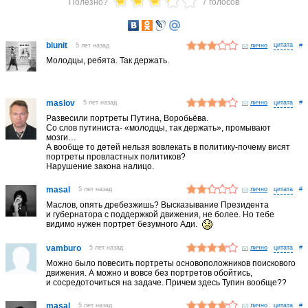
Полезно?
7 голосов
biunit
5 лет назад
лично
#
Молодцы, ребята. Так держать.
maslov
5 лет назад
лично
#
Развесили портреты Путина, Воробьёва.
Со слов путиниста- «молодцы, так держать», промывают
мозги…
А вообще то детей нельзя вовлекать в политику-почему висят
портреты провластных политиков?
Нарушение закона налицо.
masal
5 лет назад
лично
#
Маслов, опять дребезжишь? Высказывание Президента
и губернатора с поддержкой движения, не более. Но тебе
видимо нужен портрет безумного Ади.
vamburo
5 лет назад
лично
#
Можно было повесить портреты основоположников поискового
движения. А можно и вовсе без портретов обойтись,
и сосредоточиться на задаче. Причем здесь Тупин вообще??
masal
5 лет назад
лично
#