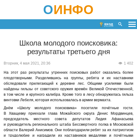
О
ИНФО
вход
Школа молодого поисковика:
результаты третьего дня
Вторник, 4 мая 2021, 20:36
1 402
На этот раз результаты утренних поисковых работ оказались более
плодотворными. Разделившись на группы, ребята и их наставники
обследовали прилегающий к деревне лес. Общими усилиями были
найдены гильзы от советского оружия времён Великой Отечественной,
в том числе и крупного калибра. Кроме того в лесу обнаружилась гильза
винтовки Лебеля, которая использовалась в армии вермахта.
Днём «Школу молодого поисковика» посетили почётные гости.
В Хващевку приехали глава Можайского округа Денис Мордвинцев,
председатель местного совета депутатов Лидия Афанасьева
и руководитель регионального штаба Бессмертного полка в Московской
области Валерий Анисимов. Они поблагодарили ребят за их патриотизм
и трудолюбие и наградили их наставников медалями и почётными