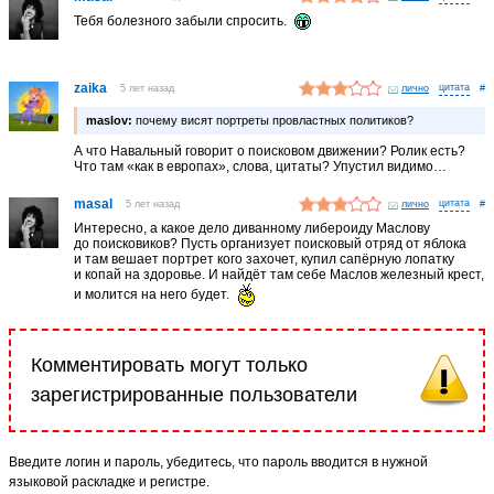
Тебя болезного забыли спросить.
zaika
5 лет назад
лично
#
maslov:
почему висят портреты провластных политиков?
А что Навальный говорит о поисковом движении? Ролик есть?
Что там «как в европах», слова, цитаты? Упустил видимо…
masal
5 лет назад
лично
#
Интересно, а какое дело диванному либероиду Маслову
до поисковиков? Пусть организует поисковый отряд от яблока
и там вешает портрет кого захочет, купил сапёрную лопатку
и копай на здоровье. И найдёт там себе Маслов железный крест,
и молится на него будет.
Комментировать могут только
зарегистрированные пользователи
Введите логин и пароль, убедитесь, что пароль вводится в нужной
языковой раскладке и регистре.