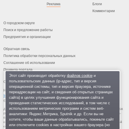
Реклама
Блоги
Комментарии
О городском округе
Поиск и предложение работы
Предприятия и организации
Обратная связь
Политика обработки персональных данных
Соглашение об использовании
Правила портала
Этот сайт производит обработку
файлов cookie
и
пользовательских данных (ip-адрес, тип и версия
операционной системы, тип и версия браузера, источнике
На информационном ресурсе применяются
рекомендательные
переадресации на сайт, и сведения об открытых страницах
технологии
.
сайта) в целях улучшения функционирования сайта и
© 2013-2026 «ОИНФО»,
сделано в Одинцово
проведения статистических исследований, в том числе с
использованием метрических программ и систем веб-
Для читателей: В России признаны экстремистскими и запрещены организации ФБК
аналитики: Яндекс.Метрика, Sputnik и др. Если вы не
(Фонд борьбы с коррупцией, признан иноагентом), Штабы Навального, «Национал-
большевистская партия», «Свидетели Иеговы», «Армия воли народа», «Русский
хотите, чтобы ваши данные обрабатывались, покиньте сайт
общенациональный союз», «Движение против нелегальной иммиграции», «Правый
или отключите cookies в настройках вашего браузера (но
сектор», УНА-УНСО, УПА, «Тризуб им. Степана Бандеры», «Мизантропик дивижн»,