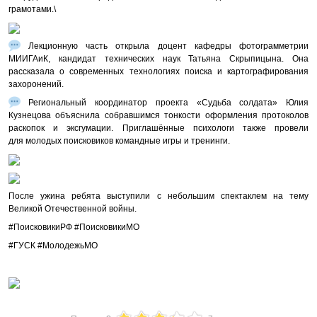
грамотами.\
Лекционную часть открыла доцент кафедры фотограмметрии
МИИГАиК, кандидат технических наук Татьяна Скрыпицына. Она
рассказала о современных технологиях поиска и картографирования
захоронений.
Региональный координатор проекта «Судьба солдата» Юлия
Кузнецова объяснила собравшимся тонкости оформления протоколов
раскопок и эксгумации. Приглашённые психологи также провели
для молодых поисковиков командные игры и тренинги.
После ужина ребята выступили с небольшим спектаклем на тему
Великой Отечественной войны.
#ПоисковикиРФ #ПоисковикиМО
#ГУСК #МолодежьМО