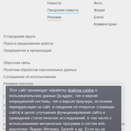
Новости
Фото
Предложи новость
Форум
Реклама
Блоги
Комментарии
О городском округе
Поиск и предложение работы
Предприятия и организации
Обратная связь
Политика обработки персональных данных
Соглашение об использовании
Правила портала
Этот сайт производит обработку
файлов cookie
и
пользовательских данных (ip-адрес, тип и версия
операционной системы, тип и версия браузера, источнике
На информационном ресурсе применяются
рекомендательные
переадресации на сайт, и сведения об открытых страницах
технологии
.
сайта) в целях улучшения функционирования сайта и
© 2013-2026 «ОИНФО»,
сделано в Одинцово
проведения статистических исследований, в том числе с
использованием метрических программ и систем веб-
Для читателей: В России признаны экстремистскими и запрещены организации ФБК
аналитики: Яндекс.Метрика, Sputnik и др. Если вы не
(Фонд борьбы с коррупцией, признан иноагентом), Штабы Навального, «Национал-