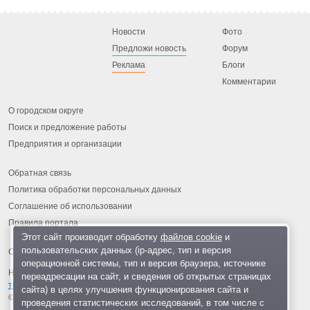
Новости
Фото
Предложи новость
Форум
Реклама
Блоги
Комментарии
О городском округе
Поиск и предложение работы
Предприятия и организации
Обратная связь
Политика обработки персональных данных
Соглашение об использовании
Правила портала
Этот сайт производит обработку
файлов cookie
и
пользовательских данных (ip-адрес, тип и версия
операционной системы, тип и версия браузера, источнике
На информационном ресурсе применяются
рекомендательные
переадресации на сайт, и сведения об открытых страницах
технологии
.
сайта) в целях улучшения функционирования сайта и
© 2013-2026 «ОИНФО»,
сделано в Одинцово
проведения статистических исследований, в том числе с