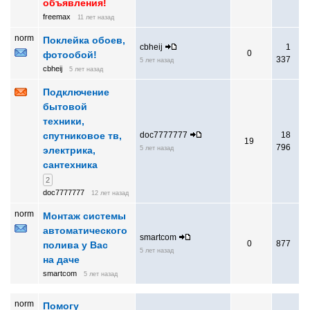
объявления!
freemax
11 лет назад
norm
Поклейка обоев,
cbheij
1
0
фотообой!
337
5 лет назад
cbheij
5 лет назад
Подключение
бытовой
техники,
спутниковое тв,
doc7777777
18
19
796
электрика,
5 лет назад
сантехника
2
doc7777777
12 лет назад
norm
Монтаж системы
автоматического
smartcom
0
877
полива у Вас
5 лет назад
на даче
smartcom
5 лет назад
norm
Помогу