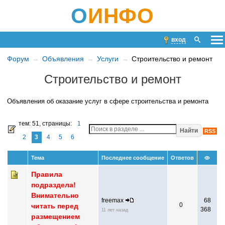
О
ИНФО
вход
Форум
Объявления
Услуги
Строительство и ремонт
Строительство и ремонт
Объявления об оказание услуг в сфере строительства и ремонта
тем: 51,
страницы:
1
Найти
RSS
2
3
4
5
6
Тема
Последнее сообщение
Ответов
Правила
подраздела!
Внимательно
freemax
68
0
читать перед
368
11 лет назад
размещением