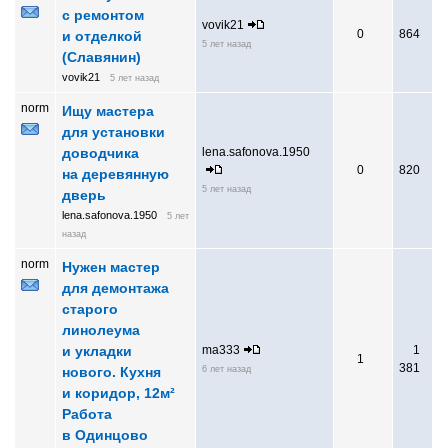
с ремонтом
vovik21
0
864
и отделкой
5 лет назад
(Славянин)
vovik21
5 лет назад
norm
Ищу мастера
для установки
доводчика
lena.safonova.1950
0
820
на деревянную
5 лет назад
дверь
lena.safonova.1950
5 лет
назад
norm
Нужен мастер
для демонтажа
старого
линолеума
и укладки
ma333
1
1
381
нового. Кухня
6 лет назад
и коридор, 12м²
Работа
в Одинцово