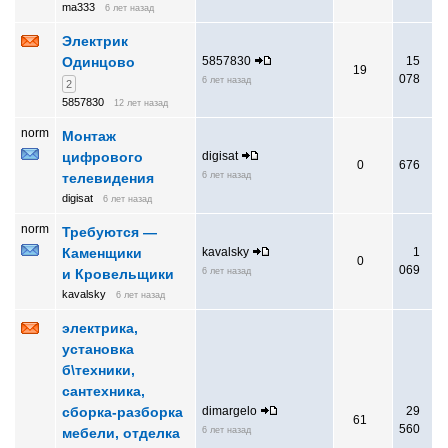
ma333
6 лет назад
Электрик
Одинцово
5857830
15
19
078
6 лет назад
2
5857830
12 лет назад
norm
Монтаж
цифрового
digisat
0
676
телевидения
6 лет назад
digisat
6 лет назад
norm
Требуются —
Каменщики
kavalsky
1
0
069
и Кровельщики
6 лет назад
kavalsky
6 лет назад
электрика,
установка
б\техники,
сантехника,
сборка-разборка
dimargelo
29
61
560
мебели, отделка
6 лет назад