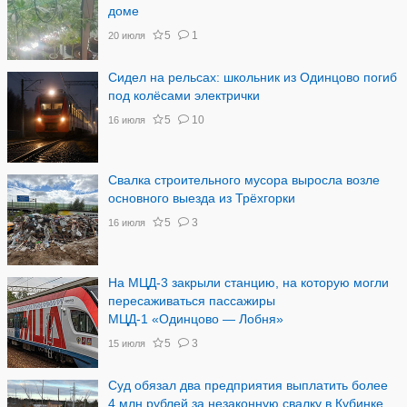
доме
5
1
20 июля
Сидел на рельсах: школьник из Одинцово погиб
под колёсами электрички
5
10
16 июля
Свалка строительного мусора выросла возле
основного выезда из Трёхгорки
5
3
16 июля
На МЦД-3 закрыли станцию, на которую могли
пересаживаться пассажиры
МЦД-1 «Одинцово — Лобня»
5
3
15 июля
Суд обязал два предприятия выплатить более
4 млн рублей за незаконную свалку в Кубинке