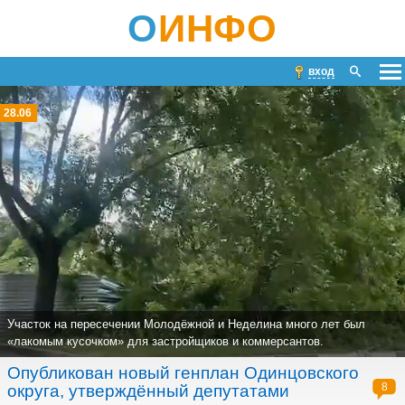
О
ИНФО
вход
28.06
Участок на пересечении Молодёжной и Неделина много лет был
«лакомым кусочком» для застройщиков и коммерсантов.
Опубликован новый генплан Одинцовского
8
округа, утверждённый депутатами