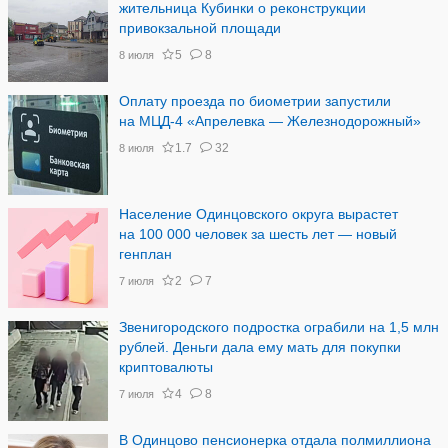
жительница Кубинки о реконструкции
привокзальной площади
5
8
8 июля
Оплату проезда по биометрии запустили
на МЦД-4 «Апрелевка — Железнодорожный»
1.7
32
8 июля
Население Одинцовского округа вырастет
на 100 000 человек за шесть лет — новый
генплан
2
7
7 июля
Звенигородского подростка ограбили на 1,5 млн
рублей. Деньги дала ему мать для покупки
криптовалюты
4
8
7 июля
В Одинцово пенсионерка отдала полмиллиона