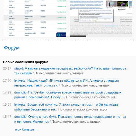
Форум
Новые сообщения форума
20:17
stupid
:
А как же внедрение передовых технологий? На острие прогресса,
так сказать
/
Психологическая консультация
17:30
lenivets
:
Нафик надо? ИИ пусть общается с ИИ. А людям с людьми
интереснее. Так что пусть с
/
Психологическая консультация
17:29
donhulio
:
На Ютубе последнее время нашествие авторов создающих
ролики с помощью ИИ. Послуш
/
Психологическая консультация
15:55
lenivets
:
Вроде, всё понятно. Я вижу смысл в том, что бы написать
побольше бессвязного тек
/
Психологическая консультация
15:47
donhulio
:
Очень много букв. Пытался понять смысл написанного, но так
и не понял. Можно пок
/
Психологическая консультация
мои
больше →