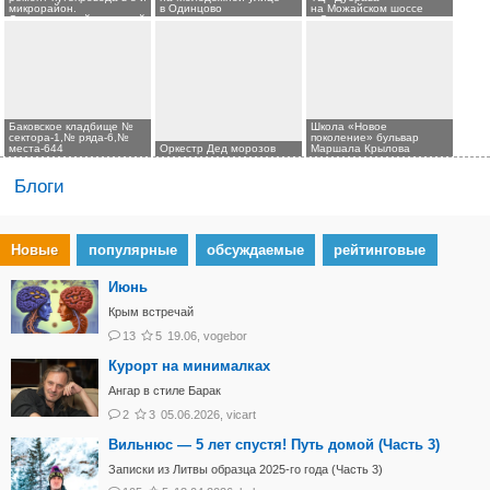
микрорайон.
в Одинцово
на Можайском шоссе
С огороженной проезжей
в Одинцово
части уже сняли асфальт
Баковское кладбище №
Школа «Новое
сектора-1,№ ряда-6,№
поколение» бульвар
места-644
Оркестр Дед морозов
Маршала Крылова
Блоги
Новые
популярные
обсуждаемые
рейтинговые
Июнь
Крым встречай
13
5
19.06
,
vogebor
Курорт на минималках
Ангар в стиле Барак
2
3
05.06.2026
,
vicart
Вильнюс — 5 лет спустя! Путь домой (Часть 3)
Записки из Литвы образца 2025-го года (Часть 3)