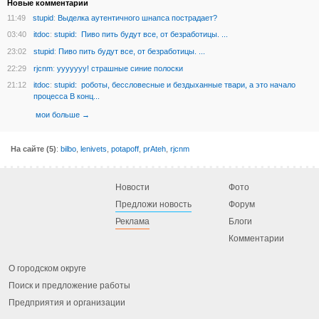
Новые комментарии
11:49
stupid
:
Выделка аутентичного шнапса пострадает?
03:40
itdoc
:
stupid: Пиво пить будут все, от безработицы. ...
23:02
stupid
:
Пиво пить будут все, от безработицы. ...
22:29
rjcnm
:
ууууууу! страшные синие полоски
21:12
itdoc
:
stupid: роботы, бессловесные и бездыханные твари, а это начало
процесса В конц...
мои
больше →
На сайте (5)
:
bilbo
,
lenivets
,
potapoff
,
prAteh
,
rjcnm
Новости
Фото
Предложи новость
Форум
Реклама
Блоги
Комментарии
О городском округе
Поиск и предложение работы
Предприятия и организации