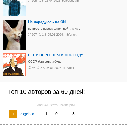
105
5
13.04.2026
,
belousovvm
Не нарадуюсь на ОИ
ну просто невозможно пройти мимо
107
1.8
05.01.2026
,
nfhfynek
СССР ВЕРНЕТСЯ В 2026 ГОДУ
СССР, был есть и будет
36
2.3
03.01.2026
,
pravdist
Топ 10 авторов за 60 дней:
Записи
Фото
Комм-рии
vogebor
1
0
3
1