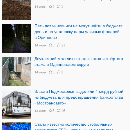
5
1
14 июля
Пять лет чиновники не могут найти в бюджете
деньги на установку пары уличных фонарей
в Одинцово
5
11
14 июля
Двухлетний мальчик выпал из окна четвёртого
этажа в Одинцовском округе
5
2
14 июля
Власти Подмосковья выделили 4 млрд рублей
из бюджета для предотвращения банкротства
«Мострансавто»
5
16
13 июля
Стало известно количество стобалльных