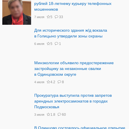
рублей 18-летнему курьеру телефонных
мошенников
5
33
7 июля
Для исторического здания ж/д вокзала
в Голицыно утвердили зоны охраны
5
1
6 июля
Минэкологии объявило предостережение
застройщику за незаконные свалки
в Одинцовском округе
4.2
8
4 июля
Прокуратура выступила против запретов
арендных электросамокатов в городах
Подмосковья
1.8
60
3 июля
В Одинцово состоялось официальное открытие