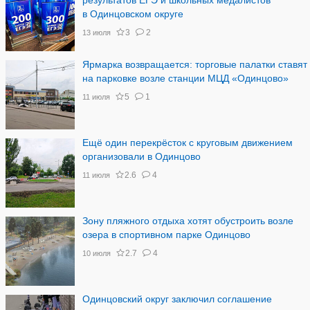
результатов ЕГЭ и школьных медалистов
в Одинцовском округе
3
2
13 июля
Ярмарка возвращается: торговые палатки ставят
на парковке возле станции МЦД «Одинцово»
5
1
11 июля
Ещё один перекрёсток с круговым движением
организовали в Одинцово
2.6
4
11 июля
Зону пляжного отдыха хотят обустроить возле
озера в спортивном парке Одинцово
2.7
4
10 июля
Одинцовский округ заключил соглашение