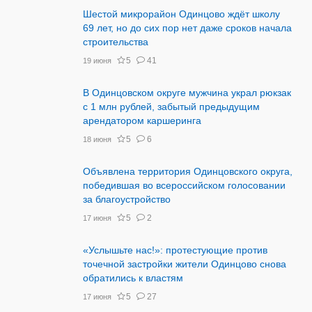
Шестой микрорайон Одинцово ждёт школу
69 лет, но до сих пор нет даже сроков начала
строительства
5
41
19 июня
В Одинцовском округе мужчина украл рюкзак
с 1 млн рублей, забытый предыдущим
арендатором каршеринга
5
6
18 июня
Объявлена территория Одинцовского округа,
победившая во всероссийском голосовании
за благоустройство
5
2
17 июня
«Услышьте нас!»: протестующие против
точечной застройки жители Одинцово снова
обратились к властям
5
27
17 июня