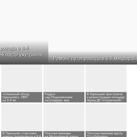
Ремонт путепровода в 8-й микрорайон Одинцово
«Северный обход
Радуга
В Одинцово приступили
Одинцово», ПВП
над Подушкинским
к реконструкции площади
на 6,9 км
лесопарком, вид
перед ДК «Солнечный»
из Новой Трехгорки
в 8-м микрорайоне
В Одинцово стартовал
Платная парковка
Платная парковка вдоль
ремонт путепровода в 8-й
на Молодёжной улице
ТЦ «Дубрава»