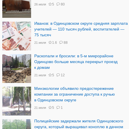
5
80
26 июля
Иванов: в Одинцовском округе средняя зарплата
учителей — 110 тысяч рублей, воспитателей —
75 тысяч
1.6
88
21 июля
Раскопали и бросили: в 5-м микрорайоне
Одинцово больше месяца перекрыт проезд
к домам
5
12
21 июля
Минэкологии объявило предостережение
компании за ограничение доступа к ручью
в Одинцовском округе
5
1
21 июля
Полицейские задержали жителя Одинцовского
округа, который выращивал коноплю в дачном