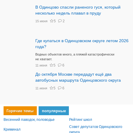
В Одинцово спасли раненого гуся, который
несколько недель плавал в пруду
5
2
15 июня
Где купаться в Одинцовском округе летом 2026
года?
Водных объектов много, а пляжей катастрофически
не хватает.
5
6
11 июня
До октября Москве передадут ещё два
автобусных маршрута Одинцовского округа
5
6
11 июня
Горячие темы
популярные
Весенний паводок, половодье
Рейтинг школ
Совет депутатов Одинцовского
Криминал
округа