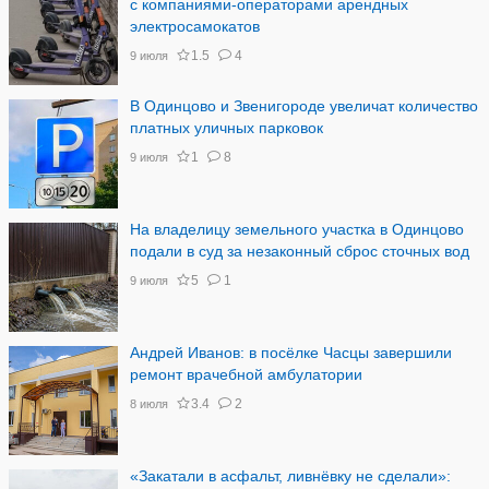
с компаниями-операторами арендных
электросамокатов
1.5
4
9 июля
В Одинцово и Звенигороде увеличат количество
платных уличных парковок
1
8
9 июля
На владелицу земельного участка в Одинцово
подали в суд за незаконный сброс сточных вод
5
1
9 июля
Андрей Иванов: в посёлке Часцы завершили
ремонт врачебной амбулатории
3.4
2
8 июля
«Закатали в асфальт, ливнёвку не сделали»: