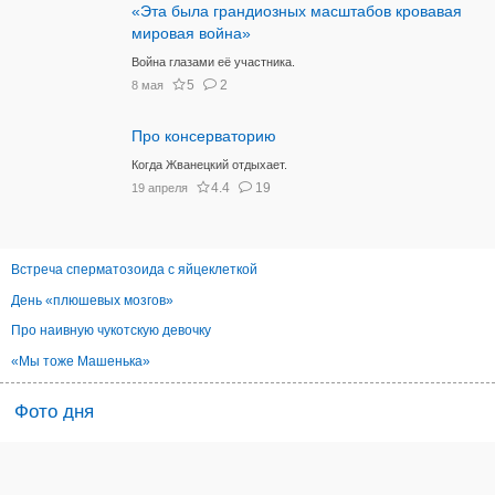
«Эта была грандиозных масштабов кровавая
мировая война»
Война глазами её участника.
5
2
8 мая
Про консерваторию
Когда Жванецкий отдыхает.
4.4
19
19 апреля
Встреча сперматозоида с яйцеклеткой
День «плюшевых мозгов»
Про наивную чукотскую девочку
«Мы тоже Машенька»
Фото дня