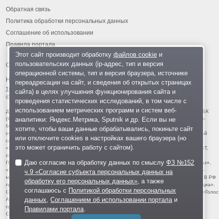
Обратная связь
Политика обработки персональных данных
Соглашение об использовании
Правила портала
Этот сайт производит обработку
файлов cookie
и
пользовательских данных (ip-адрес, тип и версия
операционной системы, тип и версия браузера, источнике
На информационном ресурсе применяются
рекомендательные
переадресации на сайт, и сведения об открытых страницах
технологии
.
сайта) в целях улучшения функционирования сайта и
© 2013-2026 «ОИНФО»,
сделано в Одинцово
проведения статистических исследований, в том числе с
использованием метрических программ и систем веб-
Для читателей: В России признаны экстремистскими и запрещены организации ФБК
аналитики: Яндекс.Метрика, Sputnik и др. Если вы не
(Фонд борьбы с коррупцией, признан иноагентом), Штабы Навального, «Национал-
большевистская партия», «Свидетели Иеговы», «Армия воли народа», «Русский
хотите, чтобы ваши данные обрабатывались, покиньте сайт
общенациональный союз», «Движение против нелегальной иммиграции», «Правый
или отключите cookies в настройках вашего браузера (но
сектор», УНА-УНСО, УПА, «Тризуб им. Степана Бандеры», «Мизантропик дивижн»,
это может ограничить работу с сайтом).
«Меджлис крымскотатарского народа», движение «Артподготовка», движение ЛГБТ,
общероссийская политическая партия «Воля», АУЕ, батальоны «Азов» и «Айдар».
Даю согласие на обработку данных по смыслу
ФЗ №152
Признаны террористическими и запрещены: «Движение Талибан», «Имарат Кавказ»,
«Исламское государство» (ИГ, ИГИЛ), Джебхад-ан-Нусра, «АУМ Синрике», «Братья-
ч.9 «Согласие субъекта персональных данных на
мусульмане», «Аль-Каида в странах исламского Магриба», «Сеть», «Колумбайн». В РФ
обработку его персональных данных»
, а также
признана нежелательной деятельность «Открытой России», издания «Проект Медиа».
соглашаюсь с
Политикой обработки персональных
СМИ-иноагентами признаны: телеканал «Дождь», «Медуза», «Важные истории», «Голос
данных
,
Соглашением об использовании портала
и
Америки», радио «Свобода», The Insider, «Медиазона», ОВД-инфо. Иноагентами
признаны общество/центр «Мемориал», «Аналитический Центр Юрия Левады»,
Правилами портала
.
Сахаровский центр. Instagram и Facebook (Metа) запрещены в РФ за экстремизм.