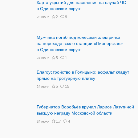
Карта укрытий для населения на случай ЧС
в Одинцовском округе
2
9
26 июня
Мужчина погиб под колёсами электрички
на переходе возле станции «Пионерская»
в Одинцовском округе
5
1
24 июня
Благоустройство в Голицыно: асфальт кладут
прямо на тротуарную плитку
5
15
24 июня
Губернатор Воробьёв вручил Ларисе Лазутиной
высшую награду Московской области
1.7
4
24 июня