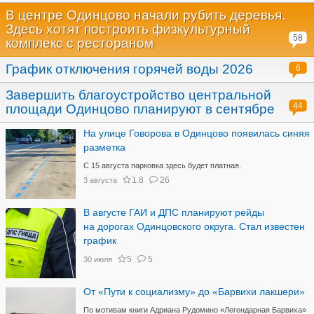
В центре Одинцово начали рубить деревья.
Здесь хотят построить физкультурный
58
комплекс с рестораном
График отключения горячей воды 2026
6
Завершить благоустройство центральной
44
площади Одинцово планируют в сентябре
На улице Говорова в Одинцово появилась синяя
разметка
С 15 августа парковка здесь будет платная.
1.8
26
3 августа
В августе ГАИ и ДПС планируют рейды
на дорогах Одинцовского округа. Стал известен
график
5
5
30 июля
От «Пути к социализму» до «Барвихи лакшери»
По мотивам книги Адриана Рудомино «Легендарная Барвиха»