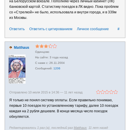
на Белорусском вокзале. Пополняю через личный кабинет (ЛК)
банковской картой. Статистику поездок в ЛК видно. Пока проблем
со «Стрелкой» не было, использовала и внутри города, и в 339м
из Москвы.
Ответить
Ответить с цитированием
Личное сообщение
#
Matthaus
Одинцово
3 года назад
26.11.2004
1206
Отправлено 10 июля 2015 в 14:36 —
11 лет назад
Я только не понял систему оплаты. Если правильно понимаю,
первые 10 поездок по установленному тарифу, далее 10 поездок
каждая на 2 рубля дешевле. В конце месяца число поездок
обнуляется.
Редактировалось 1 раз (а), последний раз
Matthaus
11 лет назад