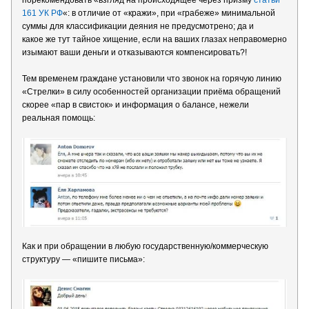
порекомендовать «взгляд на происходящее через призму
статьи
161 УК РФ
«: в отличие от «кражи», при «грабеже» минимальной
суммы для классификации деяния не предусмотрено; да и
какое же тут тайное хищение, если на ваших глазах неправомерно
изымают ваши деньги и отказываются компенсировать?!
Тем временем граждане установили что звонок на горячую линию
«Стрелки» в силу особенностей организации приёма обращений
скорее «пар в свисток» и информация о балансе, нежели
реальная помощь:
Как и при обращении в любую государственную/коммерческую
структуру — «пишите письма»: