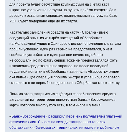
для проекта будет отсутствие крупных сумм на счетах карт
и кратное увеличение нагрузки на пункты приёма средств. Да и
доверие к остальным сервисам, планируемым к запуску на базе
УЭК, будет подорвано ещё до их старта.
Касательно зачисления средств на карту «Стрелка» имею
следующий опыт: из четырёх посещений «Сбербанка»
на Молодёжной улице в Одинцово с целью пополнения счёта, два
прошли успешно, один раз сервис не предоставлялся, о чём
сообщали устройства и один раз они ничего подобного
не сообщали, но по факту сервис тоже не предоставлялся; хоть
и зачисляю средства сильно заранее, но после последней
неудачной попытки в «Сбербанке» заглянул в «Евросеть» рядом
с «Оливье», где операция прошла быстро и успешно, а оператор
сказал что я не первый сегодня после «Сбербанка» к ним захожу.
Помимо этого, заприметил ещё один способ внесения средств
актуальный на территории присутствия банка «Возрождение»,
карты которого много у кого есть, в том числе и у меня:
«
Банк «Возрождение» расширил перечень получателей платежей
физических лиц. С июля на всех дистанционных каналах
обслуживания (банкоматах, терминалах, интернет- и мобильном