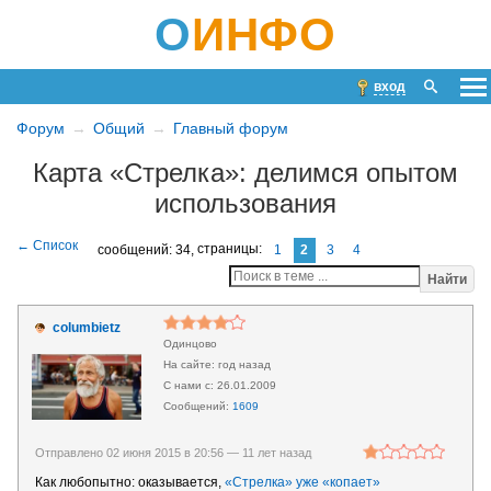
О
ИНФО
вход
Форум
Общий
Главный форум
Карта «Стрелка»: делимся опытом
использования
сообщений: 34,
страницы:
1
2
3
4
Найти
columbietz
Одинцово
год назад
26.01.2009
1609
Отправлено 02 июня 2015 в 20:56 —
11 лет назад
Как любопытно: оказывается,
«Стрелка» уже «копает»