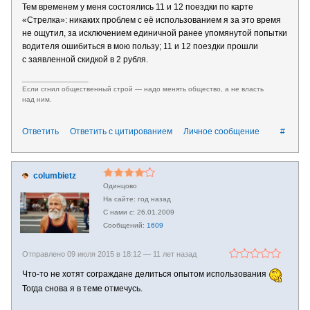
Тем временем у меня состоялись 11 и 12 поездки по карте
«Стрелка»: никаких проблем с её использованием я за это время
не ощутил, за исключением единичной ранее упомянутой попытки
водителя ошибиться в мою пользу; 11 и 12 поездки прошли
с заявленной скидкой в 2 рубля.
________________
Если сгнил общественный строй — надо менять общество, а не власть
над ним.
Ответить
Ответить с цитированием
Личное сообщение
#
columbietz
Одинцово
год назад
26.01.2009
1609
Отправлено 09 июля 2015 в 18:12 —
11 лет назад
Что-то не хотят сограждане делиться опытом использования
Тогда снова я в теме отмечусь.