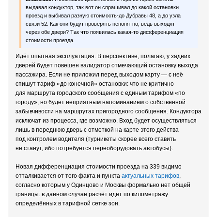
выдавал кондуктор, так вот он спрашивал до какой остановки
проезд и выбивал разную стоимость-до Дубравы 48, а до узла
связи 52. Как они будут проверять непонятно, ведь выходят
через обе двери? Так что появилась какая-то дифференциация
стоимости проезда.
Идёт опытная эксплуатация. В перспективе, полагаю, у задних
дверей будет повешен валидатор отмечающий остановку выхода
пассажира. Если не приложил перед выходом карту — с неё
спишут тариф «до конечной» остановки: что не критично
для маршрута городского сообщения с единым тарифом «по
городу», но будет неприятным напоминанием о собственной
забывчивости на маршрутах пригородного сообщения. Кондуктора
исключат из процесса, где возможно. Вход будет осуществляться
лишь в переднюю дверь с отметкой на карте этого действа
под контролем водителя (турникеты скорее всего ставить
не станут, ибо потребуется переоборудовать автобусы).
Новая дифференциация стоимости проезда на 339 видимо
отталкивается от того факта и пункта
актуальных тарифов
,
согласно которым у Одинцово и Москвы формально нет общей
границы: в данном случае расчёт идёт по километражу
определённых в тарифной сетке зон.