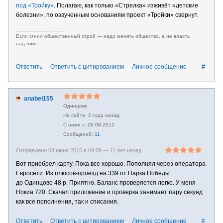
под «Тройку»
. Полагаю, как только «Стрелка» изживёт «детские
болезни», по озвученным основаниям проект «Тройки» свернут.
________________
Если сгнил общественный строй — надо менять общество, а не власть
над ним.
Ответить
Ответить с цитированием
Личное сообщение
#
anabel155
Одинцово
2 года назад
26.08.2012
11
Отправлено 04 июня 2015 в 09:08 —
11 лет назад
Вот приобрел карту. Пока все хорошо. Пополнял через оператора
Евросети. Из плюсов-проезд на 339 от Парка Победы
до Одинцово 48 р. Приятно. Баланс проверяется легко. У меня
Нокиа 720. Скачал приложение и проверка занимает пару секунд
как все пополнения, так и списания.
Ответить
Ответить с цитированием
Личное сообщение
#