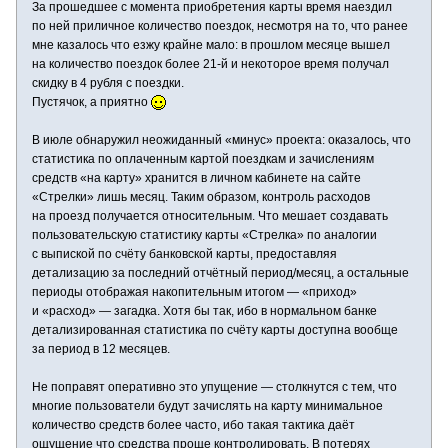
За прошедшее с момента приобретения карты время наездил
по ней приличное количество поездок, несмотря на то, что ранее
мне казалось что езжу крайне мало: в прошлом месяце вышел
на количество поездок более 21-й и некоторое время получал
скидку в 4 рубля с поездки.
Пустячок, а приятно
В июле обнаружил неожиданный «минус» проекта: оказалось, что
статистика по оплаченным картой поездкам и зачислениям
средств «на карту» хранится в личном кабинете на сайте
«Стрелки» лишь месяц. Таким образом, контроль расходов
на проезд получается относительным. Что мешает создавать
пользовательскую статистику карты «Стрелка» по аналогии
с выпиской по счёту банковской карты, предоставляя
детализацию за последний отчётный период/месяц, а остальные
периоды отображая накопительным итогом — «приход»
и «расход» — загадка. Хотя бы так, ибо в нормальном банке
детализированная статистика по счёту карты доступна вообще
за период в 12 месяцев.
Не поправят оперативно это упущение — столкнутся с тем, что
многие пользователи будут зачислять на карту минимальное
количество средств более часто, ибо такая тактика даёт
ощущение что средства проще контролировать. В потерях