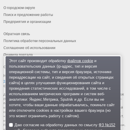
О городском округе
Поиск и предложение работы
Предприятия и организации
Обратная связь
Политика обработки персональных данных
Соглашение об использовании
Правила портала
Этот сайт производит обработку
файлов cookie
и
пользовательских данных (ip-адрес, тип и версия
операционной системы, тип и версия браузера, источнике
На информационном ресурсе применяются
рекомендательные
переадресации на сайт, и сведения об открытых страницах
технологии
.
сайта) в целях улучшения функционирования сайта и
© 2013-2026 «ОИНФО»,
сделано в Одинцово
проведения статистических исследований, в том числе с
использованием метрических программ и систем веб-
Для читателей: В России признаны экстремистскими и запрещены организации ФБК
аналитики: Яндекс.Метрика, Sputnik и др. Если вы не
(Фонд борьбы с коррупцией, признан иноагентом), Штабы Навального, «Национал-
большевистская партия», «Свидетели Иеговы», «Армия воли народа», «Русский
хотите, чтобы ваши данные обрабатывались, покиньте сайт
общенациональный союз», «Движение против нелегальной иммиграции», «Правый
или отключите cookies в настройках вашего браузера (но
сектор», УНА-УНСО, УПА, «Тризуб им. Степана Бандеры», «Мизантропик дивижн»,
это может ограничить работу с сайтом).
«Меджлис крымскотатарского народа», движение «Артподготовка», движение ЛГБТ,
общероссийская политическая партия «Воля», АУЕ, батальоны «Азов» и «Айдар».
Даю согласие на обработку данных по смыслу
ФЗ №152
Признаны террористическими и запрещены: «Движение Талибан», «Имарат Кавказ»,
«Исламское государство» (ИГ, ИГИЛ), Джебхад-ан-Нусра, «АУМ Синрике», «Братья-