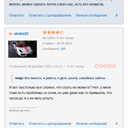
многих, можно сказать почти у всех нас, есть его нехватка.
Ответить
Ответить с цитированием
Личное сообщение
#
olenka25
5 лет назад
16.05.2012
285
Отправлено 06 декабря 2021 в 16:11 —
5 лет назад
megi:
Все вместе, и работа, и дети, школа, семейные заботы.
И вот настолько все сложно, что спать не можете? Нет, у меня
тоже есть проблемы со сном, но уже даже как-то привыкла, что
часов до 4-х не могу уснуть.
________________
Люблю детей:)
Ответить
Ответить с цитированием
Личное сообщение
#