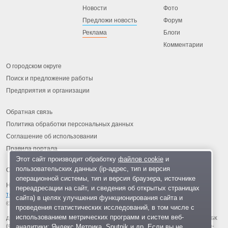
Новости
Фото
Предложи новость
Форум
Реклама
Блоги
Комментарии
О городском округе
Поиск и предложение работы
Предприятия и организации
Обратная связь
Политика обработки персональных данных
Соглашение об использовании
Правила портала
Этот сайт производит обработку
файлов cookie
и
пользовательских данных (ip-адрес, тип и версия
операционной системы, тип и версия браузера, источнике
На информационном ресурсе применяются
рекомендательные
переадресации на сайт, и сведения об открытых страницах
технологии
.
сайта) в целях улучшения функционирования сайта и
© 2013-2026 «ОИНФО»,
сделано в Одинцово
проведения статистических исследований, в том числе с
использованием метрических программ и систем веб-
Для читателей: В России признаны экстремистскими и запрещены организации ФБК
аналитики: Яндекс.Метрика, Sputnik и др. Если вы не
(Фонд борьбы с коррупцией, признан иноагентом), Штабы Навального, «Национал-