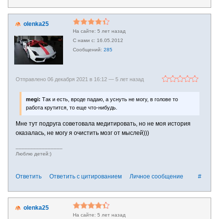
olenka25
5 лет назад
16.05.2012
285
Отправлено 06 декабря 2021 в 16:12 —
5 лет назад
megi:
Так и есть, вроде падаю, а уснуть не могу, в голове то
работа крутится, то еще что-нибудь.
Мне тут подруга советовала медитировать, но не моя история
оказалась, не могу я очистить мозг от мыслей)))
________________
Люблю детей:)
Ответить
Ответить с цитированием
Личное сообщение
#
olenka25
5 лет назад