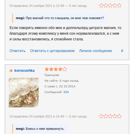
Отправлено 24 ноября 2021 в 14:48 —
5 лет назад
megi:
Про магний что-то слышала, он мне чем поможет?
Если говорить именно обо мне и доппельгерц цитрате магния, то
благодаря этому комплексу у меня сон нормализовался, а с ним
и силы восстановились, я спокойнее стала.
Ответить
Ответить с цитированием
Личное сообщение
#
korovushka
Одинцово
4 года назад
22.10.2014
334
Отправлено 24 ноября 2021 в 14:49 —
5 лет назад
megi:
Боюсь к ним привыкнуть.