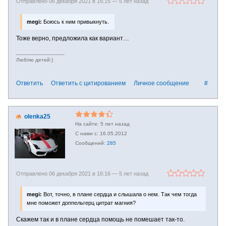
Отправлено 06 декабря 2021 в 16:15 —
5 лет назад
megi:
Боюсь к ним привыкнуть.
Тоже верно, предложила как вариант…
________________
Люблю детей:)
Ответить
Ответить с цитированием
Личное сообщение
#
olenka25
5 лет назад
16.05.2012
285
Отправлено 06 декабря 2021 в 16:16 —
5 лет назад
megi:
Вот, точно, в плане сердца и слышала о нем. Так чем тогда
мне поможет доппельгерц цитрат магния?
Скажем так и в плане сердца помощь не помешает так-то.