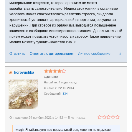
минеральное вещество, которое организм не может
вырабатывать самостоятельно. Недостаток магния в организме
человека может способствовать развитию стресса, синдрома
хронической усталости, артериальной гипертонии, сосудистых
нарушений. При стрессе из организма выводится повышенное
количество свободного ионизированного магния. Дополнительный
прием может повысить устойчивость к стрессу. Также применение
магния может улучшить качество сна. «
Ответить
Ответить с цитированием
Личное сообщение
#
korovushka
Одинцово
4 года назад
22.10.2014
334
Отправлено 24 ноября 2021 в 14:52 —
5 лет назад
megi:
Я забыла уже про нормальный сон, конечно не отдыхаю