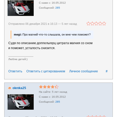
16.05.2012
285
Отправлено 06 декабря 2021 в 16:13 —
5 лет назад
megi:
Про магний что-то слышала, он мне чем поможет?
Судя по описанию доппельгерц цитрата магния со сном
и поможет, усталость снизится.
________________
Люблю детей:)
Ответить
Ответить с цитированием
Личное сообщение
#
olenka25
5 лет назад
16.05.2012
285