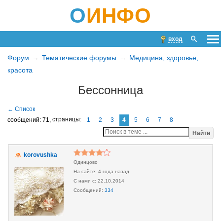
О
ИНФО
вход
Форум
Тематические форумы
Медицина, здоровье,
красота
Бессонница
сообщений: 71,
страницы:
1
2
3
4
5
6
7
8
Найти
korovushka
Одинцово
4 года назад
22.10.2014
334